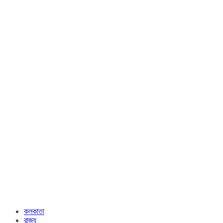
কলকাতা
রাজ্য​