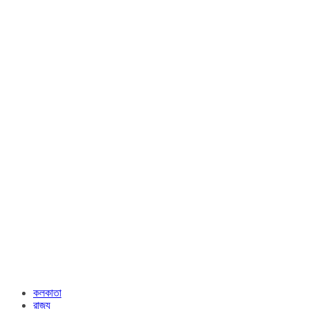
কলকাতা
রাজ্য​