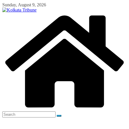
Skip
Sunday, August 9, 2026
to
content