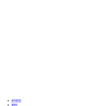
কলকাতা
রাজ্য​