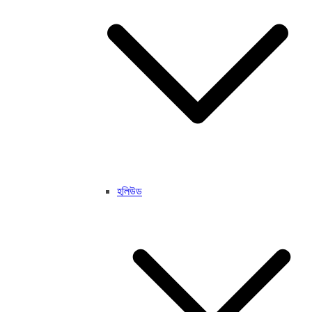
হলিউড