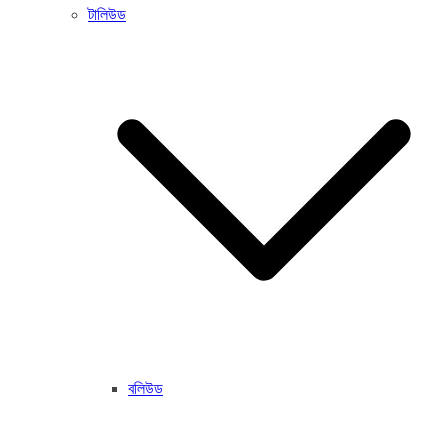
টালিউড
বলিউড