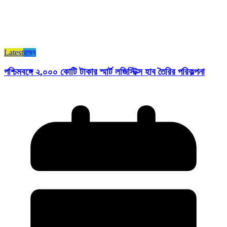
Latest
রাজ্য​
পশ্চিমবঙ্গে ২,০০০ কোটি টাকার স্মার্ট লজিস্টিক্স হাব তৈরির পরিকল্পনা