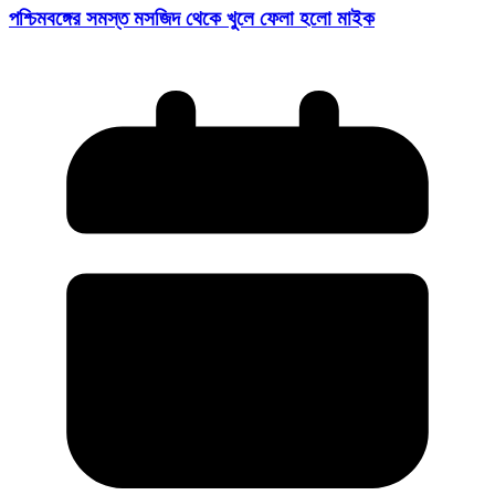
পশ্চিমবঙ্গের সমস্ত মসজিদ থেকে খুলে ফেলা হলো মাইক