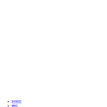
কলকাতা
রাজ্য​