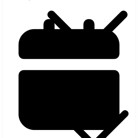
হলিউড