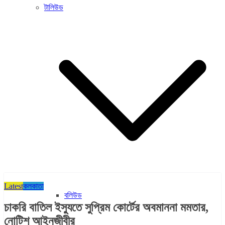
টালিউড
Latest
কলকাতা
বলিউড
চাকরি বাতিল ইস্যুতে সুপ্রিম কোর্টের অবমাননা মমতার,
নোটিশ আইনজীবীর