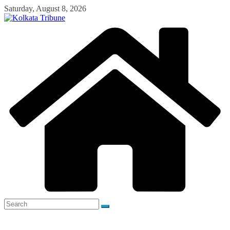
Skip
Saturday, August 8, 2026
to
content