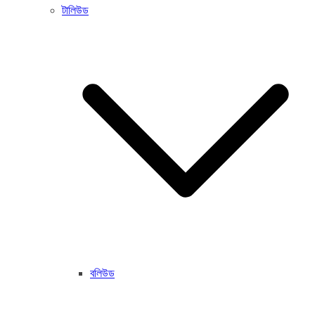
টালিউড
বলিউড