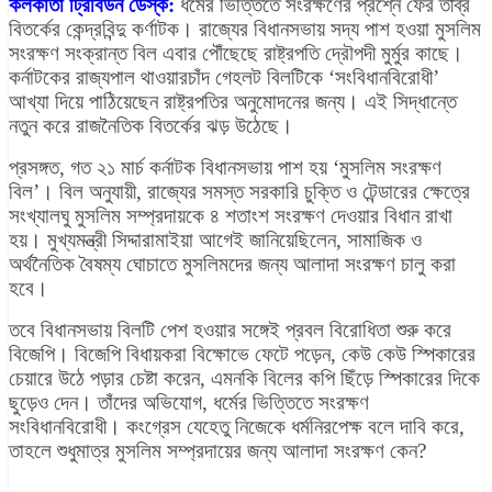
কলকাতা ট্রিবিউন ডেস্ক:
ধর্মের ভিত্তিতে সংরক্ষণের প্রশ্নে ফের তীব্র
বিতর্কের কেন্দ্রবিন্দু কর্ণাটক। রাজ্যের বিধানসভায় সদ্য পাশ হওয়া মুসলিম
সংরক্ষণ সংক্রান্ত বিল এবার পৌঁছেছে রাষ্ট্রপতি দ্রৌপদী মুর্মুর কাছে।
কর্নাটকের রাজ্যপাল থাওয়ারচাঁদ গেহলট বিলটিকে ‘সংবিধানবিরোধী’
আখ্যা দিয়ে পাঠিয়েছেন রাষ্ট্রপতির অনুমোদনের জন্য। এই সিদ্ধান্তে
নতুন করে রাজনৈতিক বিতর্কের ঝড় উঠেছে।
প্রসঙ্গত, গত ২১ মার্চ কর্নাটক বিধানসভায় পাশ হয় ‘মুসলিম সংরক্ষণ
বিল’। বিল অনুযায়ী, রাজ্যের সমস্ত সরকারি চুক্তি ও টেন্ডারের ক্ষেত্রে
সংখ্যালঘু মুসলিম সম্প্রদায়কে ৪ শতাংশ সংরক্ষণ দেওয়ার বিধান রাখা
হয়। মুখ্যমন্ত্রী সিদ্দারামাইয়া আগেই জানিয়েছিলেন, সামাজিক ও
অর্থনৈতিক বৈষম্য ঘোচাতে মুসলিমদের জন্য আলাদা সংরক্ষণ চালু করা
হবে।
তবে বিধানসভায় বিলটি পেশ হওয়ার সঙ্গেই প্রবল বিরোধিতা শুরু করে
বিজেপি। বিজেপি বিধায়করা বিক্ষোভে ফেটে পড়েন, কেউ কেউ স্পিকারের
চেয়ারে উঠে পড়ার চেষ্টা করেন, এমনকি বিলের কপি ছিঁড়ে স্পিকারের দিকে
ছুড়েও দেন। তাঁদের অভিযোগ, ধর্মের ভিত্তিতে সংরক্ষণ
সংবিধানবিরোধী। কংগ্রেস যেহেতু নিজেকে ধর্মনিরপেক্ষ বলে দাবি করে,
তাহলে শুধুমাত্র মুসলিম সম্প্রদায়ের জন্য আলাদা সংরক্ষণ কেন?