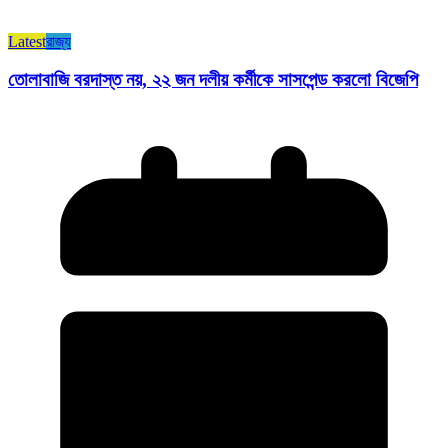
Latest
রাজ্য​
তোলাবাজি বরদাস্ত নয়, ২২ জন দলীয় কর্মীকে সাসপেন্ড করলো বিজেপি