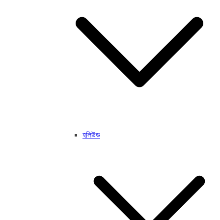
হলিউড