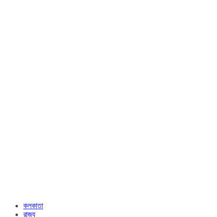
কলকাতা
রাজ্য​