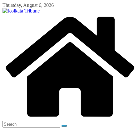
Skip
Thursday, August 6, 2026
to
content