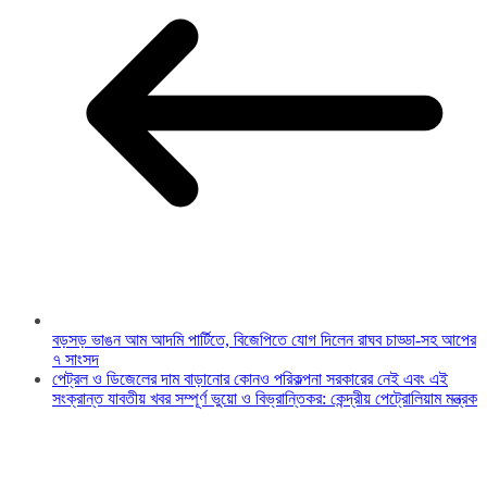
বড়সড় ভাঙন আম আদমি পার্টিতে, বিজেপিতে যোগ দিলেন রাঘব চাড্ডা-সহ আপের
৭ সাংসদ
পেট্রল ও ডিজেলের দাম বাড়ানোর কোনও পরিকল্পনা সরকারের নেই এবং এই
সংক্রান্ত যাবতীয় খবর সম্পূর্ণ ভুয়ো ও বিভ্রান্তিকর: কেন্দ্রীয় পেট্রোলিয়াম মন্ত্রক