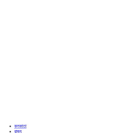
কলকাতা
রাজ্য​