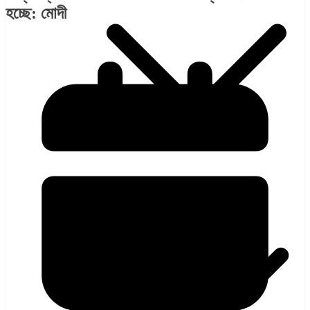
হচ্ছে: মোদী
হলিউড