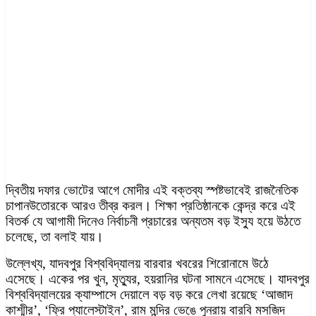
দ্বিতীয় দফার ভোটের আগে মোদীর এই বক্তব্য স্পষ্টভাবেই রাজনৈতিক
চাপানউতোরকে আরও তীব্র করল। শিক্ষা প্রতিষ্ঠানকে কেন্দ্র করে এই
বিতর্ক যে আগামী দিনেও নির্বাচনী প্রচারের অন্যতম বড় ইস্যু হয়ে উঠতে
চলেছে, তা বলাই যায়।
উল্লেখ্য, যাদবপুর বিশ্ববিদ্যালয় বারবার খবরের শিরোনামে উঠে
এসেছে। একের পর খুন, মৃত্যুর, হয়রানির ঘটনা সামনে এসেছে। যাদবপুর
বিশ্ববিদ্যালয়ের ক্যাম্পাসে দেয়ালে বড় বড় করে লেখা রয়েছে ‘আজাদ
কাশ্মীর’, ‘ফ্রি প্যালেস্টাইন’, রাম মন্দির ভেঙে পুনরায় বারবি মসজিদ