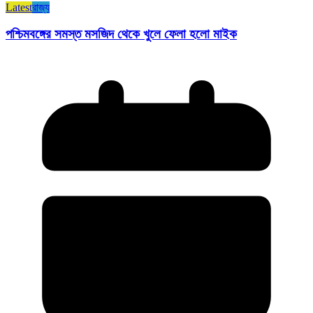
Latest
রাজ্য​
পশ্চিমবঙ্গের সমস্ত মসজিদ থেকে খুলে ফেলা হলো মাইক