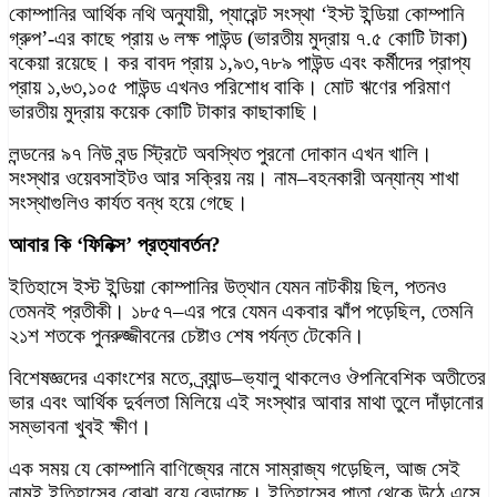
কোম্পানির আর্থিক নথি অনুযায়ী, প্যারেন্ট সংস্থা ‘ইস্ট ইন্ডিয়া কোম্পানি
গ্রুপ’-এর কাছে প্রায় ৬ লক্ষ পাউন্ড (ভারতীয় মুদ্রায় ৭.৫ কোটি টাকা)
বকেয়া রয়েছে। কর বাবদ প্রায় ১,৯৩,৭৮৯ পাউন্ড এবং কর্মীদের প্রাপ্য
প্রায় ১,৬৩,১০৫ পাউন্ড এখনও পরিশোধ বাকি। মোট ঋণের পরিমাণ
ভারতীয় মুদ্রায় কয়েক কোটি টাকার কাছাকাছি।
লন্ডনের ৯৭ নিউ বন্ড স্ট্রিটে অবস্থিত পুরনো দোকান এখন খালি।
সংস্থার ওয়েবসাইটও আর সক্রিয় নয়। নাম–বহনকারী অন্যান্য শাখা
সংস্থাগুলিও কার্যত বন্ধ হয়ে গেছে।
আবার কি ‘ফিনিক্স’ প্রত্যাবর্তন?
ইতিহাসে ইস্ট ইন্ডিয়া কোম্পানির উত্থান যেমন নাটকীয় ছিল, পতনও
তেমনই প্রতীকী। ১৮৫৭–এর পরে যেমন একবার ঝাঁপ পড়েছিল, তেমনি
২১শ শতকে পুনরুজ্জীবনের চেষ্টাও শেষ পর্যন্ত টেকেনি।
বিশেষজ্ঞদের একাংশের মতে, ব্র্যান্ড–ভ্যালু থাকলেও ঔপনিবেশিক অতীতের
ভার এবং আর্থিক দুর্বলতা মিলিয়ে এই সংস্থার আবার মাথা তুলে দাঁড়ানোর
সম্ভাবনা খুবই ক্ষীণ।
এক সময় যে কোম্পানি বাণিজ্যের নামে সাম্রাজ্য গড়েছিল, আজ সেই
নামই ইতিহাসের বোঝা বয়ে বেড়াচ্ছে। ইতিহাসের পাতা থেকে উঠে এসে