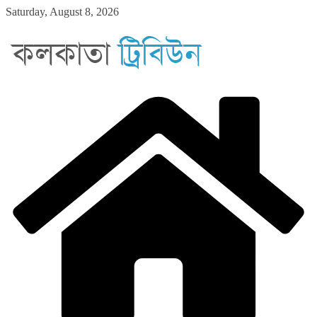
Skip
Saturday, August 8, 2026
to
content