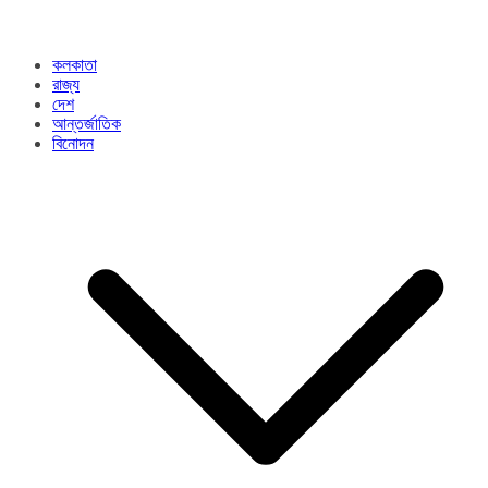
কলকাতা
রাজ্য​
দেশ
আন্তর্জাতিক
বিনোদন