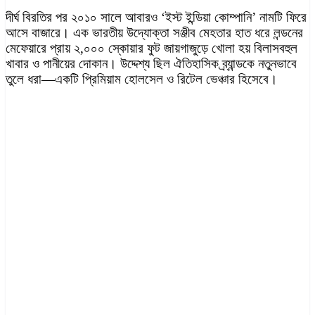
দীর্ঘ বিরতির পর ২০১০ সালে আবারও ‘ইস্ট ইন্ডিয়া কোম্পানি’ নামটি ফিরে
আসে বাজারে। এক ভারতীয় উদ্যোক্তা সঞ্জীব মেহতার হাত ধরে লন্ডনের
মেফেয়ারে প্রায় ২,০০০ স্কোয়ার ফুট জায়গাজুড়ে খোলা হয় বিলাসবহুল
খাবার ও পানীয়ের দোকান। উদ্দেশ্য ছিল ঐতিহাসিক ব্র্যান্ডকে নতুনভাবে
তুলে ধরা—একটি প্রিমিয়াম হোলসেল ও রিটেল ভেঞ্চার হিসেবে।