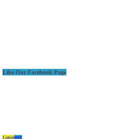
Like Our Facebook Page
Latest
রাজ্য​