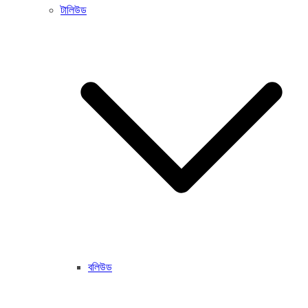
টালিউড
বলিউড