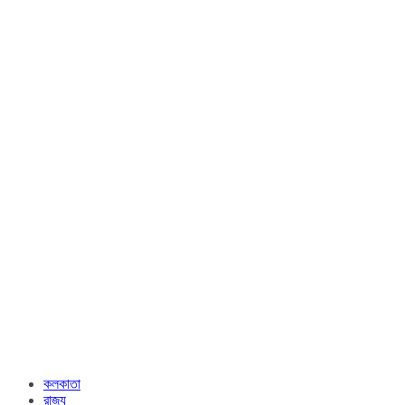
কলকাতা
রাজ্য​