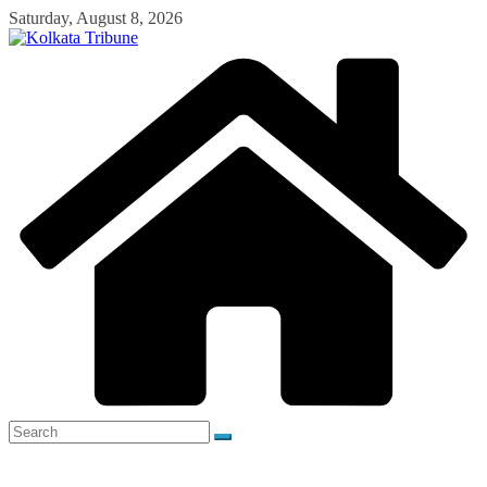
Skip
Saturday, August 8, 2026
to
content