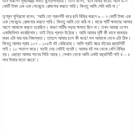
দাবি করলেন মুখ্যমন্ত্রী মমতা বন্দ্যোপাধ্যায়। তিনি বলেন, ‘ছবি বিক্রি করেই আমি ৬-৭
কোটি টাকা এক এক সেকেন্ডে রোজগার করতে পারি। কিন্তু আমি সেটা করি না।’
তৃণমূল সুপ্রিমো বলেন, ‘আমি তো প্রদর্শনী করে ছবি বিক্রি করলে ৬ – ৭ কোটি টাকা এক
এক সেকেন্ডে রোজগার করতে পারি। কিন্তু আমি তো করি না। মাঝে পার্টি ক্ষমতায় আসার
আগে আমাকে করতে হয়েছিল। কারণ পার্টির লড়ার ক্ষমতা ছিল না। তখন আমরা ওপেন
একজিবিশন করেছিলাম। তাই নিয়ে প্রশ্ন উঠেছে। আমি আমার সৃষ্টি কী ভাবে ব্যবহার
করব এটা যার যার নিজস্বতা। তাহলে আমার চলে কী করে? দল আমাকে দেখে এটা ঠিক।
কিন্তু আমার প্রায় ১০৭ – ১০৮টা বই বেরিয়েছে। আমি প্রতি বছর বইয়ের রয়্যালিটি
পাই। ১০ শতাংশ করে। যতটা দেয় সেটাই যথেষ্ট। আমার বই সব থেকে বেশি বিক্রি
হয়। এছাড়া আমার গানের সিডি আছে। সেখান থেকে আমি একটা রয়্যালিটি পাই ৪ – ৫
লাখ টাকার মতো বছরে’।