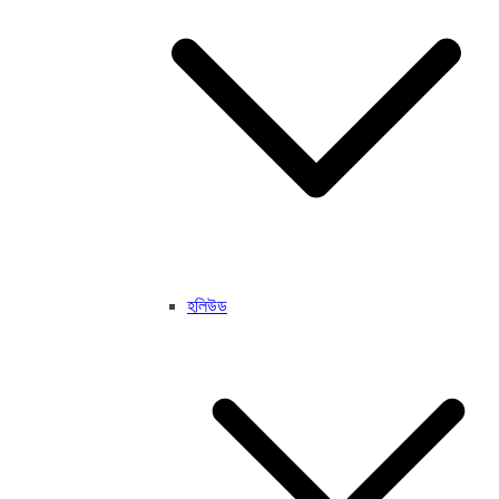
হলিউড