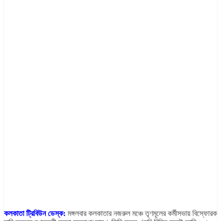
কলকাতা ট্রিবিউন ডেস্ক:
মঙ্গলবার কলকাতার নজরুল মঞ্চে তৃণমূলের কর্মীসভায় বিস্ফোরক