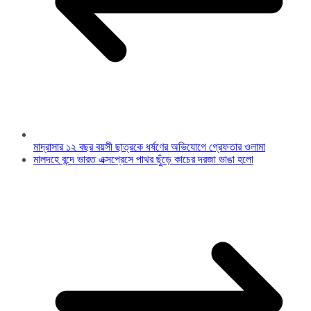
মাদ্রাসার ১২ বছর বয়সী ছাত্রকে ধর্ষণের অভিযোগে গ্রেফতার ওলামা
মালদহে বন্দে ভারত এক্সপ্রেসে পাথর ছুঁড়ে কাচের দরজা ভাঙা হলো