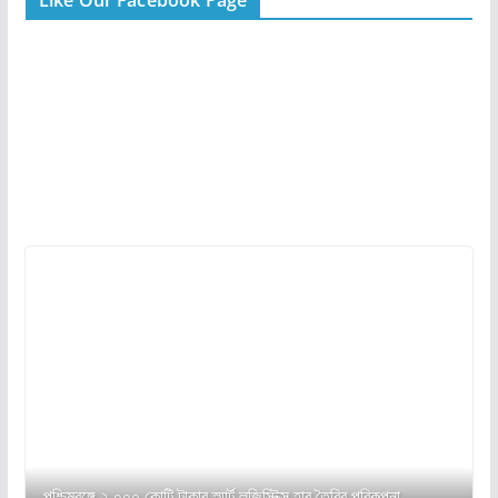
পশ্চিমবঙ্গে ২,০০০ কোটি টাকার স্মার্ট লজিস্টিক্স হাব তৈরির পরিকল্পনা