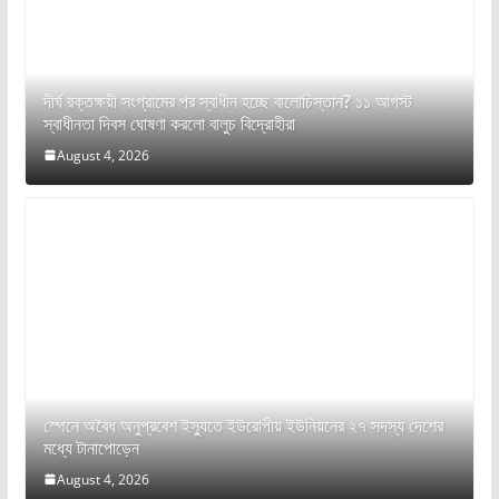
দীর্ঘ রক্তক্ষয়ী সংগ্রামের পর স্বাধীন হচ্ছে বালোচিস্তান? ১১ আগস্ট
স্বাধীনতা দিবস ঘোষণা করলো বালুচ বিদ্রোহীরা
August 4, 2026
স্পেনে অবৈধ অনুপ্রবেশ ইস্যুতে ইউরোপীয় ইউনিয়নের ২৭ সদস্য দেশের
মধ্যে টানাপোড়েন
August 4, 2026