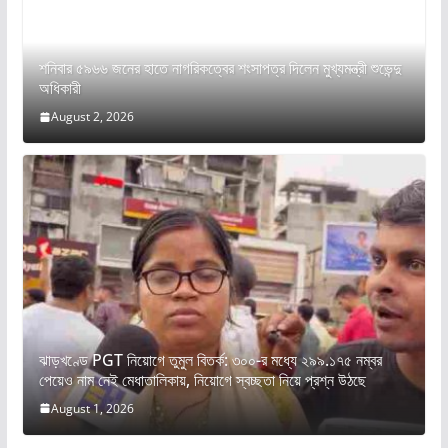
শনিবার ৫৯৬৬ জনের হাতে নাগরিকত্বের শংসাপত্র দিলেন মুখ্যমন্ত্রী শুভেন্দু
অধিকারী
August 2, 2026
ঝাড়খণ্ডে PGT নিয়োগে তুমুল বিতর্ক: ৩০০-র মধ্যে ২৯৯.১৭৫ নম্বর
পেয়েও নাম নেই মেধাতালিকায়, নিয়োগে স্বচ্ছতা নিয়ে প্রশ্ন উঠছে
August 1, 2026