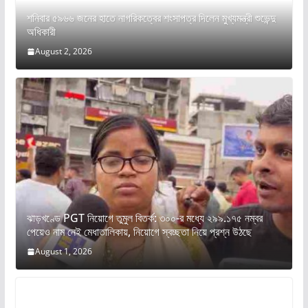
শনিবার ৫৯৬৬ জনের হাতে নাগরিকত্বের শংসাপত্র দিলেন মুখ্যমন্ত্রী শুভেন্দু
অধিকারী
August 2, 2026
ঝাড়খণ্ডে PGT নিয়োগে তুমুল বিতর্ক: ৩০০-র মধ্যে ২৯৯.১৭৫ নম্বর
পেয়েও নাম নেই মেধাতালিকায়, নিয়োগে স্বচ্ছতা নিয়ে প্রশ্ন উঠছে
August 1, 2026