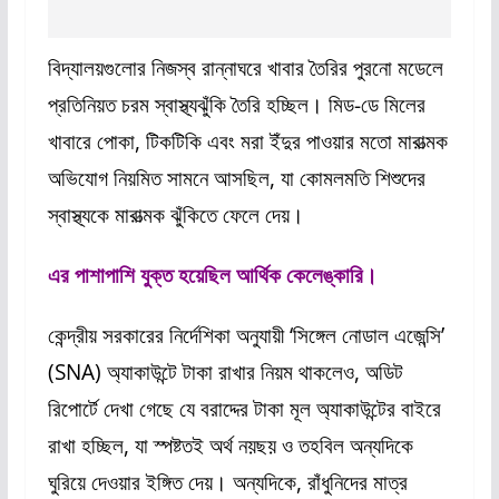
বিদ্যালয়গুলোর নিজস্ব রান্নাঘরে খাবার তৈরির পুরনো মডেলে
প্রতিনিয়ত চরম স্বাস্থ্যঝুঁকি তৈরি হচ্ছিল। মিড-ডে মিলের
খাবারে পোকা, টিকটিকি এবং মরা ইঁদুর পাওয়ার মতো মারাত্মক
অভিযোগ নিয়মিত সামনে আসছিল, যা কোমলমতি শিশুদের
স্বাস্থ্যকে মারাত্মক ঝুঁকিতে ফেলে দেয়।
এর পাশাপাশি যুক্ত হয়েছিল আর্থিক কেলেঙ্কারি।
কেন্দ্রীয় সরকারের নির্দেশিকা অনুযায়ী ‘সিঙ্গেল নোডাল এজেন্সি’
(SNA) অ্যাকাউন্টে টাকা রাখার নিয়ম থাকলেও, অডিট
রিপোর্টে দেখা গেছে যে বরাদ্দের টাকা মূল অ্যাকাউন্টের বাইরে
রাখা হচ্ছিল, যা স্পষ্টতই অর্থ নয়ছয় ও তহবিল অন্যদিকে
ঘুরিয়ে দেওয়ার ইঙ্গিত দেয়। অন্যদিকে, রাঁধুনিদের মাত্র