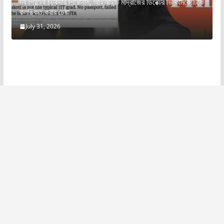
দ্য প্রিন্টের চটকদার শিরোনাম, আইআইটি মাদ্রাজের ডিরেক্টর ভি কামকোটিকে
কলঙ্কিত করার চেষ্টা
July 31, 2026