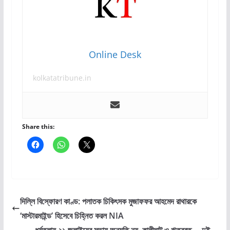
Online Desk
kolkatatribune.in
Share this:
দিল্লি বিস্ফোরণ কাণ্ড: পলাতক চিকিৎসক মুজাফফর আহমেদ রাথারকে
‘মাস্টারমাইন্ড’ হিসেবে চিহ্নিত করল NIA
ধর্মতলায় ২১ জুলাইয়ের সভায় অনুমতি নয়, কালীঘাট ও ঋতব্রত— দুই