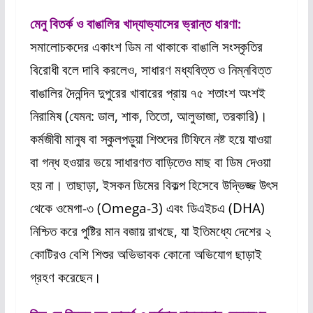
মেনু বিতর্ক ও বাঙালির খাদ্যাভ্যাসের ভ্রান্ত ধারণা:
সমালোচকদের একাংশ ডিম না থাকাকে বাঙালি সংস্কৃতির
বিরোধী বলে দাবি করলেও, সাধারণ মধ্যবিত্ত ও নিম্নবিত্ত
বাঙালির দৈনন্দিন দুপুরের খাবারের প্রায় ৭৫ শতাংশ অংশই
নিরামিষ (যেমন: ডাল, শাক, তিতো, আলুভাজা, তরকারি)।
কর্মজীবী মানুষ বা স্কুলপড়ুয়া শিশুদের টিফিনে নষ্ট হয়ে যাওয়া
বা গন্ধ হওয়ার ভয়ে সাধারণত বাড়িতেও মাছ বা ডিম দেওয়া
হয় না। তাছাড়া, ইসকন ডিমের বিকল্প হিসেবে উদ্ভিজ্জ উৎস
থেকে ওমেগা-৩ (Omega-3) এবং ডিএইচএ (DHA)
নিশ্চিত করে পুষ্টির মান বজায় রাখছে, যা ইতিমধ্যে দেশের ২
কোটিরও বেশি শিশুর অভিভাবক কোনো অভিযোগ ছাড়াই
গ্রহণ করেছেন।