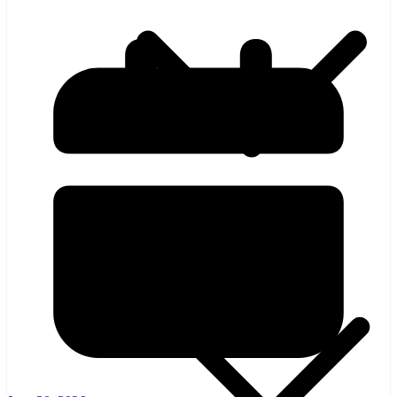
হলিউড