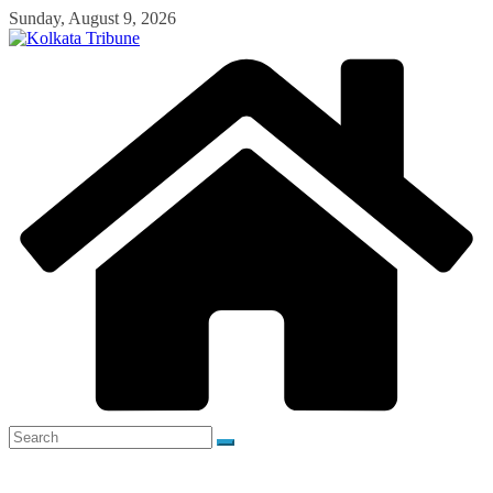
Skip
Sunday, August 9, 2026
to
content