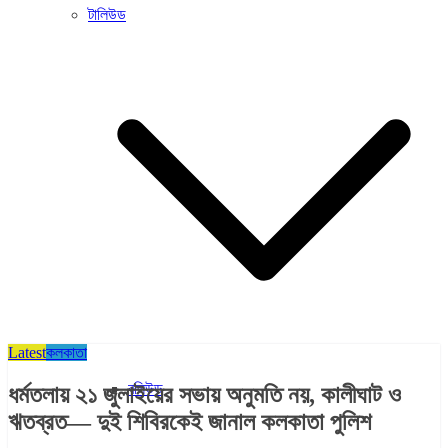
টালিউড
Latest
কলকাতা
বলিউড
ধর্মতলায় ২১ জুলাইয়ের সভায় অনুমতি নয়, কালীঘাট ও
ঋতব্রত— দুই শিবিরকেই জানাল কলকাতা পুলিশ