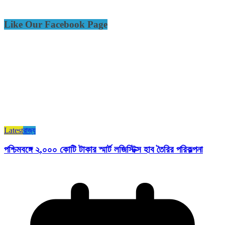
Like Our Facebook Page
Latest
রাজ্য​
পশ্চিমবঙ্গে ২,০০০ কোটি টাকার স্মার্ট লজিস্টিক্স হাব তৈরির পরিকল্পনা