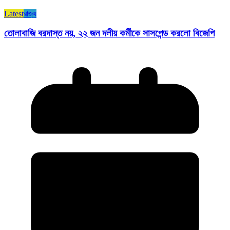
Latest
রাজ্য​
তোলাবাজি বরদাস্ত নয়, ২২ জন দলীয় কর্মীকে সাসপেন্ড করলো বিজেপি