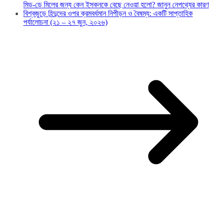
মিড-ডে মিলের জন্য কেন ইসকনকে বেছে নেওয়া হলো? জানুন নেপথ্যের কারণ
বিশ্বজুড়ে হিন্দুদের ওপর ক্রমবর্ধমান নিপীড়ন ও বৈষম্য: একটি সাপ্তাহিক
পর্যালোচনা (২১ – ২৭ জুন, ২০২৬)