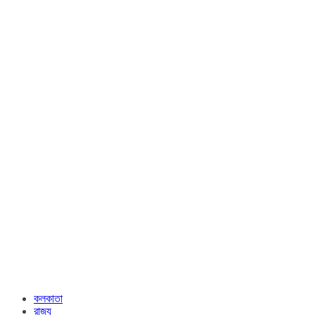
কলকাতা
রাজ্য​