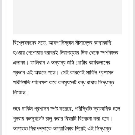
বিশ্লেষকদের মতে, আফগানিস্তান সীমান্তের কাছাকাছি
হওয়ায় পেশোয়ার বরাবরই নিরাপত্তার দিক থেকে স্পর্শকাতর
এলাকা। তালিবান ও অন্যান্য জঙ্গি গোষ্ঠীর কার্যকলাপের
প্রভাব এই অঞ্চলে পড়ে। সেই কারণেই মার্কিন প্রশাসন
পরিস্থিতি পর্যবেক্ষণ করে কনস্যুলেট বন্ধ রাখার সিদ্ধান্ত
নিয়েছে।
তবে মার্কিন প্রশাসন স্পষ্ট করেছে, পরিস্থিতি স্বাভাবিক হলে
পুনরায় কনস্যুলেট চালু করার বিষয়টি বিবেচনা করা হবে।
আপাতত নিরাপত্তাকে অগ্রাধিকার দিয়েই এই সিদ্ধান্ত