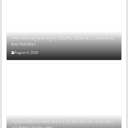
স্পেনে অবৈধ অনুপ্রবেশ ইস্যুতে ইউরোপীয় ইউনিয়নের ২৭ সদস্য দেশের
মধ্যে টানাপোড়েন
August 4, 2026
অনুপ্রবেশকারীদের দেশছাড়া করে ফের হিন্দু রাষ্ট্র করা হোক, সাংসদ ঘেরাও,
ফের বিক্ষোভে উত্তাল নেপাল