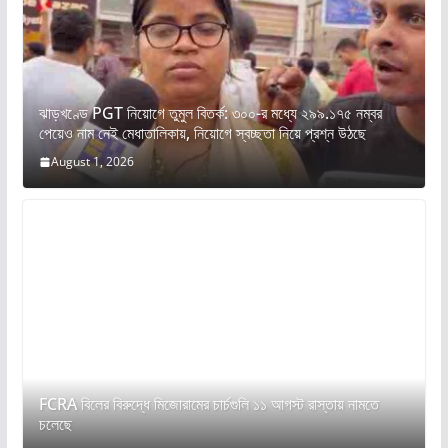
ঝাড়খণ্ডে PGT নিয়োগে তুমুল বিতর্ক: ৩০০-র মধ্যে ২৯৯.১৭৫ নম্বর
পেয়েও নাম নেই মেধাতালিকায়, নিয়োগে স্বচ্ছতা নিয়ে প্রশ্ন উঠছে
August 1, 2026
FCRA বিলের বিরুদ্ধে মিজোরামের চার্চগুলি ১১ আগস্ট রাস্তায় নামতে
চলেছে