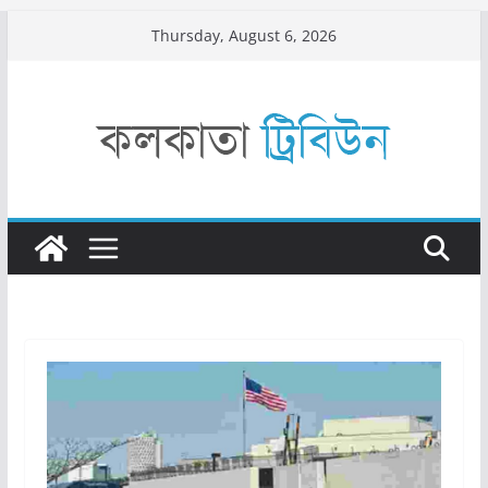
Skip
Thursday, August 6, 2026
to
content