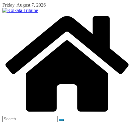
Skip
Friday, August 7, 2026
to
content