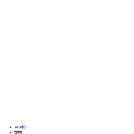
কলকাতা
রাজ্য​