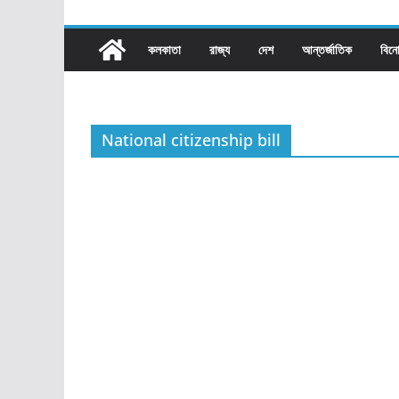
কলকাতা
রাজ্য​
দেশ
আন্তর্জাতিক
বিন
National citizenship bill