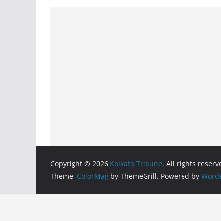
Copyright © 2026
Kolkata Tribune
. All rights reserv
Theme:
ColorMag
by ThemeGrill. Powered by
WordP