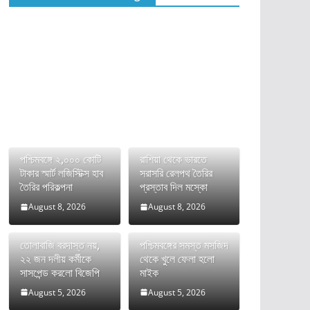
পশ্চিমবঙ্গে ২,০০০ কোটি
রাশিয়া থেকে ভারতে
টাকার স্মার্ট লজিস্টিক্স হাব
সরাসরি রেলপথ তৈরির
তৈরির পরিকল্পনা
প্রস্তাব দিল মস্কো
August 8, 2026
August 8, 2026
তোলাবাজি বরদাস্ত নয়,
পশ্চিমবঙ্গের সমস্ত মসজিদ
২২ জন দলীয় কর্মীকে
থেকে খুলে ফেলা হলো
সাসপেন্ড করলো বিজেপি
মাইক
August 5, 2026
August 5, 2026
ভারতের FCRA বিল নিয়ে
দীর্ঘ রক্তক্ষয়ী সংগ্রামের