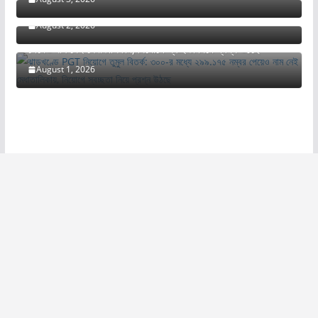
অধিকারী
August 2, 2026
ঝাড়খণ্ডে PGT নিয়োগে তুমুল বিতর্ক: ৩০০-র মধ্যে ২৯৯.১৭৫ নম্বর
পেয়েও নাম নেই মেধাতালিকায়, নিয়োগে স্বচ্ছতা নিয়ে প্রশ্ন উঠছে
August 1, 2026