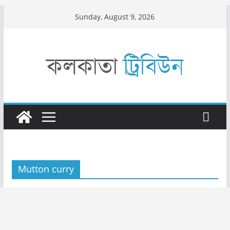
Skip
Sunday, August 9, 2026
to
content
Mutton curry