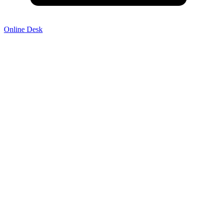
Online Desk