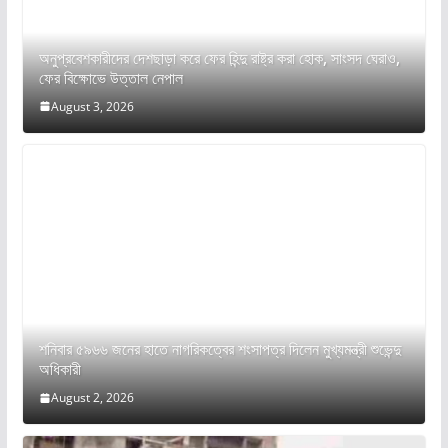
অনুপ্রবেশকারীদের দেশছাড়া করে ফের হিন্দু রাষ্ট্র করা হোক, সাংসদ ঘেরাও,
ফের বিক্ষোভে উত্তাল নেপাল
August 3, 2026
শনিবার ৫৯৬৬ জনের হাতে নাগরিকত্বের শংসাপত্র দিলেন মুখ্যমন্ত্রী শুভেন্দু
অধিকারী
August 2, 2026