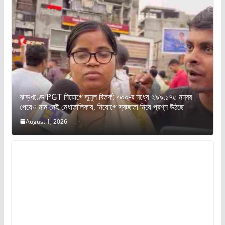
ঝাড়খণ্ডে PGT নিয়োগে তুমুল বিতর্ক: ৩০০-র মধ্যে ২৯৯.১৭৫ নম্বর
পেয়েও নাম নেই মেধাতালিকায়, নিয়োগে স্বচ্ছতা নিয়ে প্রশ্ন উঠছে
August 1, 2026