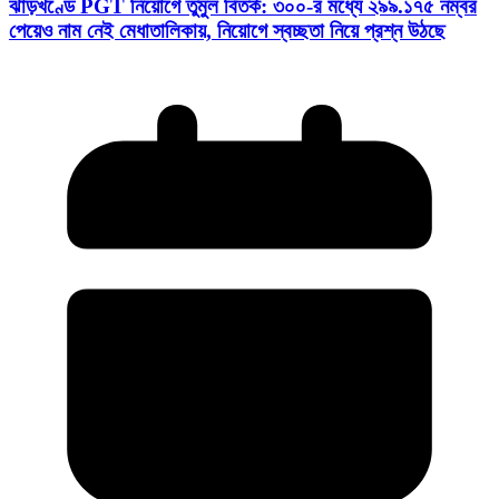
ঝাড়খণ্ডে PGT নিয়োগে তুমুল বিতর্ক: ৩০০-র মধ্যে ২৯৯.১৭৫ নম্বর
পেয়েও নাম নেই মেধাতালিকায়, নিয়োগে স্বচ্ছতা নিয়ে প্রশ্ন উঠছে