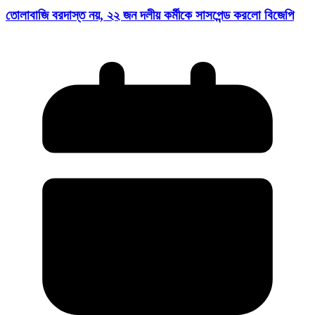
তোলাবাজি বরদাস্ত নয়, ২২ জন দলীয় কর্মীকে সাসপেন্ড করলো বিজেপি