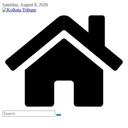
Skip
Saturday, August 8, 2026
to
content