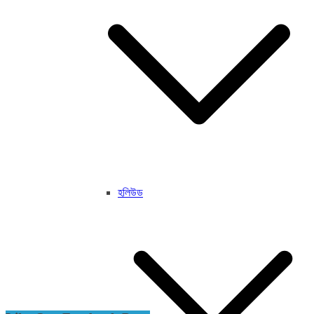
হলিউড