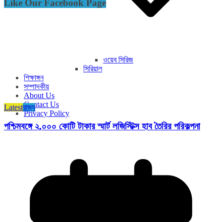
Like Our Facebook Page
ওয়েব সিরিজ
সিরিয়াল
শিক্ষাঙ্গন
সম্পাদকীয়
About Us
Contact Us
Latest
রাজ্য​
Privacy Policy
পশ্চিমবঙ্গে ২,০০০ কোটি টাকার স্মার্ট লজিস্টিক্স হাব তৈরির পরিকল্পনা