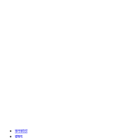
কলকাতা
রাজ্য​