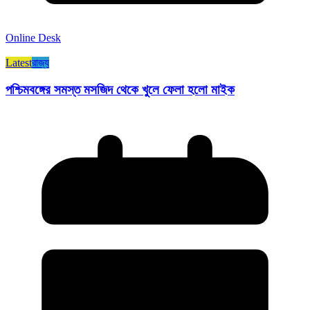
Online Desk
Latest
রাজ্য​
পশ্চিমবঙ্গের সমস্ত মসজিদ থেকে খুলে ফেলা হলো মাইক