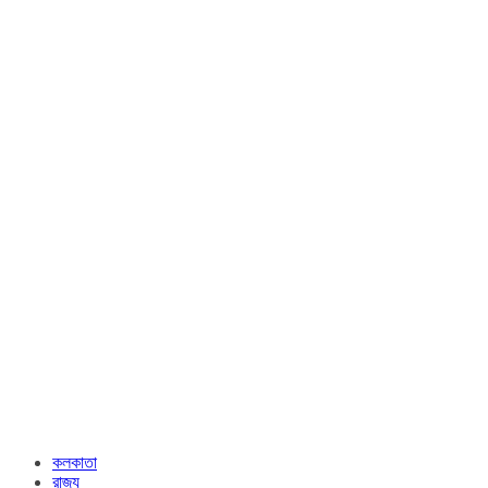
কলকাতা
রাজ্য​