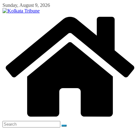
Skip
Sunday, August 9, 2026
to
content