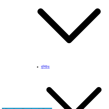
হলিউড