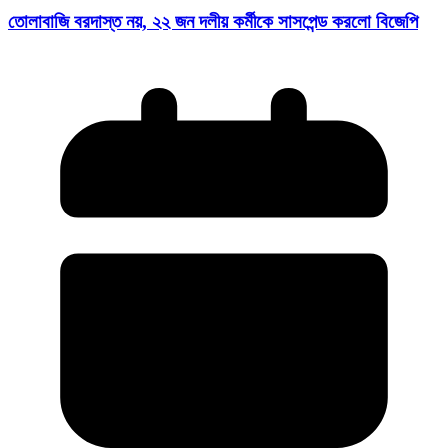
তোলাবাজি বরদাস্ত নয়, ২২ জন দলীয় কর্মীকে সাসপেন্ড করলো বিজেপি