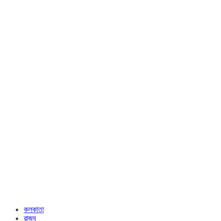
কলকাতা
রাজ্য​