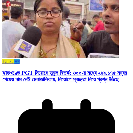
Latest
দেশ
ঝাড়খণ্ডে PGT নিয়োগে তুমুল বিতর্ক: ৩০০-র মধ্যে ২৯৯.১৭৫ নম্বর
পেয়েও নাম নেই মেধাতালিকায়, নিয়োগে স্বচ্ছতা নিয়ে প্রশ্ন উঠছে