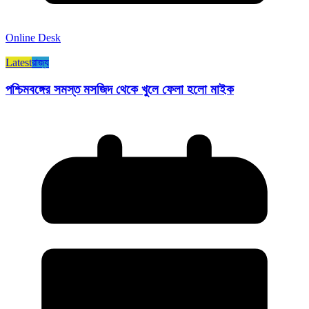
Online Desk
Latest
রাজ্য​
পশ্চিমবঙ্গের সমস্ত মসজিদ থেকে খুলে ফেলা হলো মাইক