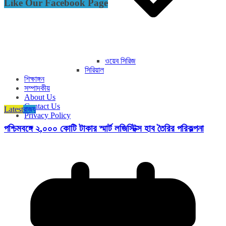
Like Our Facebook Page
ওয়েব সিরিজ
সিরিয়াল
শিক্ষাঙ্গন
সম্পাদকীয়
About Us
Contact Us
Latest
রাজ্য​
Privacy Policy
পশ্চিমবঙ্গে ২,০০০ কোটি টাকার স্মার্ট লজিস্টিক্স হাব তৈরির পরিকল্পনা