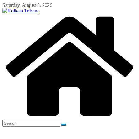
Skip
Saturday, August 8, 2026
to
content