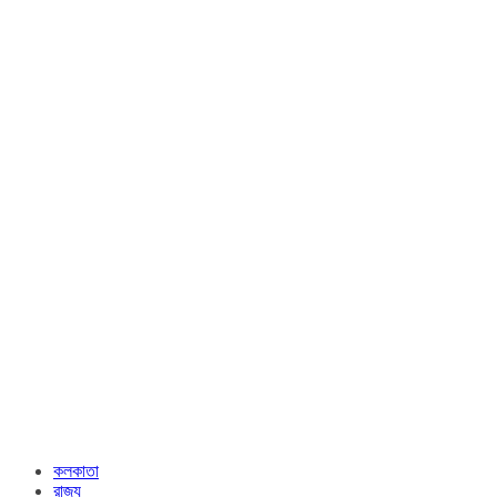
কলকাতা
রাজ্য​