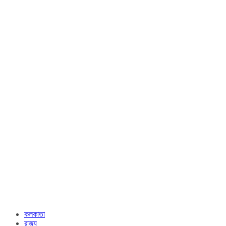
কলকাতা
রাজ্য​