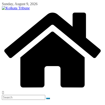
Skip
Sunday, August 9, 2026
to
content