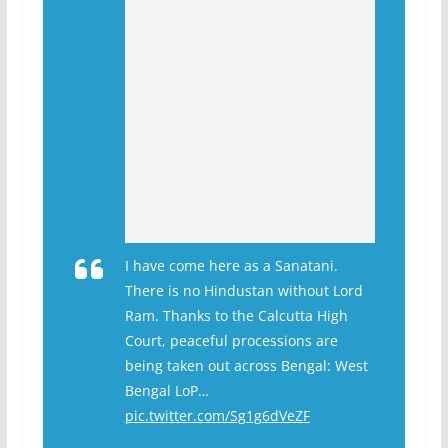
I have come here as a Sanatani.
There is no Hindustan without Lord
Ram. Thanks to the Calcutta High
Court, peaceful processions are
being taken out across Bengal: West
Bengal LoP…
pic.twitter.com/Sg1g6dVeZF