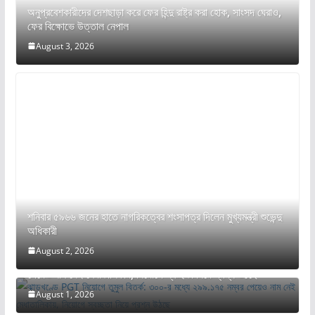
অনুপ্রবেশকারীদের দেশছাড়া করে ফের হিন্দু রাষ্ট্র করা হোক, সাংসদ ঘেরাও,
ফের বিক্ষোভে উত্তাল নেপাল
August 3, 2026
শনিবার ৫৯৬৬ জনের হাতে নাগরিকত্বের শংসাপত্র দিলেন মুখ্যমন্ত্রী শুভেন্দু
অধিকারী
August 2, 2026
ঝাড়খণ্ডে PGT নিয়োগে তুমুল বিতর্ক: ৩০০-র মধ্যে ২৯৯.১৭৫ নম্বর
পেয়েও নাম নেই মেধাতালিকায়, নিয়োগে স্বচ্ছতা নিয়ে প্রশ্ন উঠছে
August 1, 2026