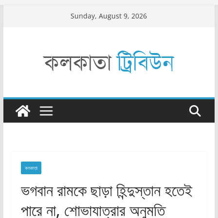
Skip
Sunday, August 9, 2026
to
content
কলকাতা
ভগবান রামকে ছাড়া হিন্দুস্তান হতেই
পারে না, শোভাযাত্রার অনুমতি