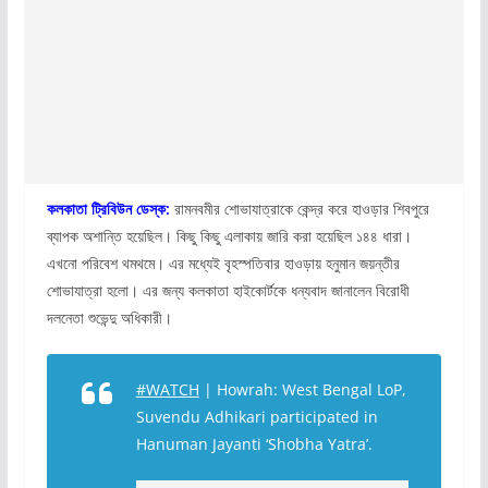
কলকাতা ট্রিবিউন ডেস্ক:
রামনবমীর শোভাযাত্রাকে কেন্দ্র করে হাওড়ার শিবপুরে
ব্যাপক অশান্তি হয়েছিল। কিছু কিছু এলাকায় জারি করা হয়েছিল ১৪৪ ধারা।
এখনো পরিবেশ থমথমে। এর মধ্যেই বৃহস্পতিবার হাওড়ায় হনুমান জয়ন্তীর
শোভাযাত্রা হলো। এর জন্য কলকাতা হাইকোর্টকে ধন্যবাদ জানালেন বিরোধী
দলনেতা শুভেন্দু অধিকারী।
#WATCH
| Howrah: West Bengal LoP,
Suvendu Adhikari participated in
Hanuman Jayanti ‘Shobha Yatra’.