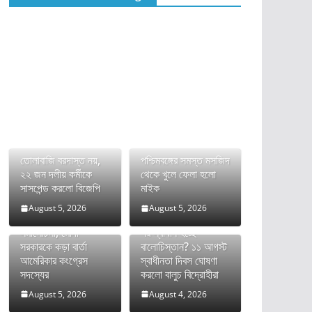
তোলাবাজি বরদাস্ত নয়,
পশ্চিমবঙ্গের সমস্ত মসজিদ
২২ জন দলীয় কর্মীকে
থেকে খুলে ফেলা হলো
সাসপেন্ড করলো বিজেপি
মাইক
August 5, 2026
August 5, 2026
ভারতের FCRA বিল নিয়ে
দীর্ঘ রক্তক্ষয়ী সংগ্রামের
সমালোচনা, মোদী
পর স্বাধীন হচ্ছে
সরকারকে কড়া বার্তা
বালোচিস্তান? ১১ আগস্ট
আমেরিকার কংগ্রেস
স্বাধীনতা দিবস ঘোষণা
সদস্যের
করলো বালুচ বিদ্রোহীরা
August 5, 2026
August 4, 2026
অনুপ্রবেশকারীদের