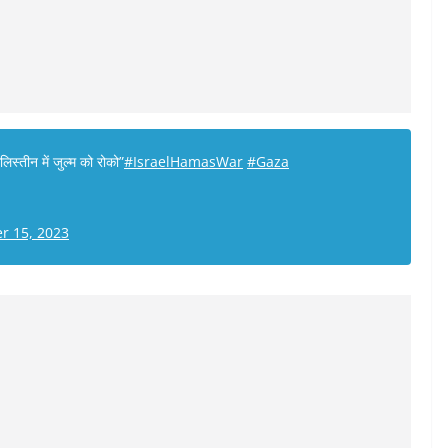
स्तीन में जुल्म को रोको”
#IsraelHamasWar
#Gaza
r 15, 2023