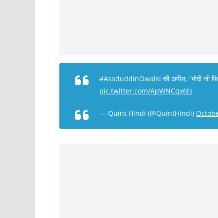
#AsaduddinOwaisi
की अपील, “मोदी जी फिलि
pic.twitter.com/ApWNCqx6ts
— Quint Hindi (@QuintHindi)
Octobe