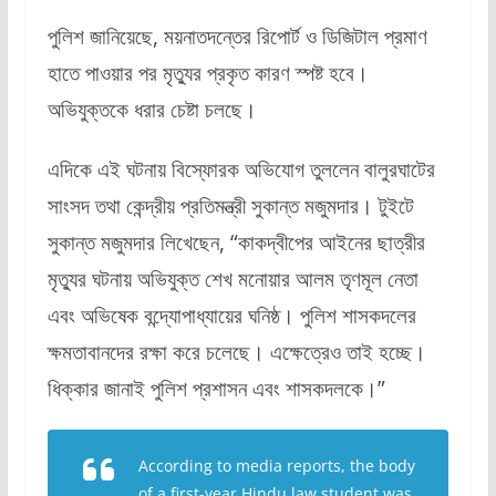
পুলিশ জানিয়েছে, ময়নাতদন্তের রিপোর্ট ও ডিজিটাল প্রমাণ
হাতে পাওয়ার পর মৃত্যুর প্রকৃত কারণ স্পষ্ট হবে।
অভিযুক্তকে ধরার চেষ্টা চলছে।
এদিকে এই ঘটনায় বিস্ফোরক অভিযোগ তুললেন বালুরঘাটের
সাংসদ তথা কেন্দ্রীয় প্রতিমন্ত্রী সুকান্ত মজুমদার। টুইটে
সুকান্ত মজুমদার লিখেছেন, “কাকদ্বীপের আইনের ছাত্রীর
মৃত্যুর ঘটনায় অভিযুক্ত শেখ মনোয়ার আলম তৃণমূল নেতা
এবং অভিষেক বন্দ্যোপাধ্যায়ের ঘনিষ্ঠ। পুলিশ শাসকদলের
ক্ষমতাবানদের রক্ষা করে চলেছে। এক্ষেত্রেও তাই হচ্ছে।
ধিক্কার জানাই পুলিশ প্রশাসন এবং শাসকদলকে।”
According to media reports, the body
of a first-year Hindu law student was