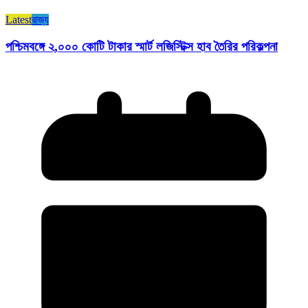
Latest
রাজ্য​
পশ্চিমবঙ্গে ২,০০০ কোটি টাকার স্মার্ট লজিস্টিক্স হাব তৈরির পরিকল্পনা