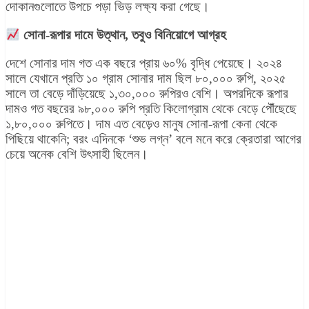
দোকানগুলোতে উপচে পড়া ভিড় লক্ষ্য করা গেছে।
সোনা-রূপার দামে উত্থান, তবুও বিনিয়োগে আগ্রহ
দেশে সোনার দাম গত এক বছরে প্রায় ৬০% বৃদ্ধি পেয়েছে। ২০২৪
সালে যেখানে প্রতি ১০ গ্রাম সোনার দাম ছিল ৮০,০০০ রুপি, ২০২৫
সালে তা বেড়ে দাঁড়িয়েছে ১,৩০,০০০ রুপিরও বেশি। অপরদিকে রূপার
দামও গত বছরের ৯৮,০০০ রুপি প্রতি কিলোগ্রাম থেকে বেড়ে পৌঁছেছে
১,৮০,০০০ রুপিতে। দাম এত বেড়েও মানুষ সোনা-রূপা কেনা থেকে
পিছিয়ে থাকেনি; বরং এদিনকে ‘শুভ লগ্ন’ বলে মনে করে ক্রেতারা আগের
চেয়ে অনেক বেশি উৎসাহী ছিলেন।