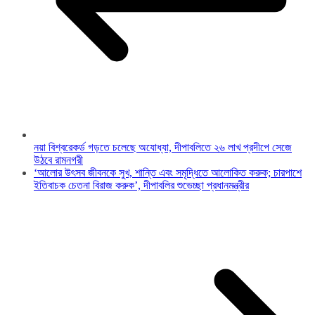
নয়া বিশ্বরেকর্ড গড়তে চলেছে অযোধ্যা, দীপাবলিতে ২৬ লাখ প্রদীপে সেজে
উঠবে রামনগরী
‘আলোর উৎসব জীবনকে সুখ, শান্তি এবং সমৃদ্ধিতে আলোকিত করুক; চারপাশে
ইতিবাচক চেতনা বিরাজ করুক’, দীপাবলির শুভেচ্ছা প্রধানমন্ত্রীর