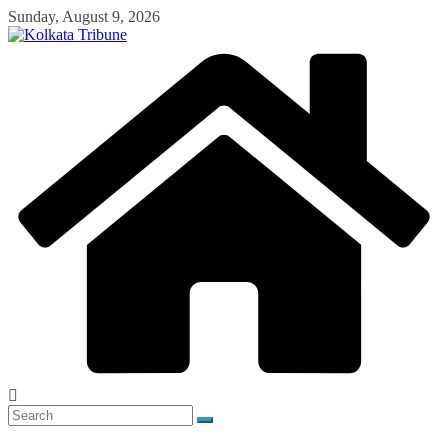
Skip
Sunday, August 9, 2026
to
content