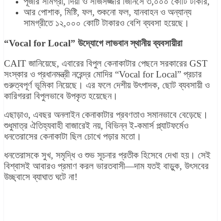
পূজার সামগ্রী, দিয়া ও সাজসজ্জার জিনিসে ৩,০০০ কোটি টাকার,
আর পোশাক, মিষ্টি, ফল, শুকনো ফল, যানবাহন ও অন্যান্য
সামগ্রীতে ১২,০০০ কোটি টাকারও বেশি ব্যবসা হয়েছে।
“Vocal for Local” উদ্যোগে লাভবান স্থানীয় ব্যবসায়ীরা
CAIT জানিয়েছে, এবারের বিপুল কেনাকাটার পেছনে সরকারের GST
সংস্কার ও প্রধানমন্ত্রী নরেন্দ্র মোদির “Vocal for Local” প্রচার
গুরুত্বপূর্ণ ভূমিকা নিয়েছে। এর ফলে দেশীয় উৎপাদক, ছোট ব্যবসায়ী ও
কারিগররা বিপুলভাবে উপকৃত হয়েছেন।
এছাড়াও, এবছর অনলাইন কেনাকাটার প্রবণতাও সমানভাবে বেড়েছে।
শুধুমাত্র ঐতিহ্যবাহী বাজারেই নয়, বিভিন্ন ই-কমার্স প্ল্যাটফর্মেও
ধনতেরাসের কেনাকাটা ছিল চোখে পড়ার মতো।
ধনতেরাসকে সুখ, সমৃদ্ধি ও শুভ সূচনার প্রতীক হিসেবে দেখা হয়। সেই
বিশ্বাসই আবারও প্রমাণ করল ভারতবাসী—দাম যতই বাড়ুক, উৎসবের
উচ্ছ্বাসে ব্যাঘাত ঘটে না!