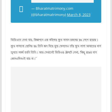
— Bharatmatrimony.com
(@bharatmatrimony)
March 8, 2023
ভিডিওতে দেখা যায়, বিজ্ঞাপনে এক মহিলার মুখে নানান রকমের রঙ লেগে রয়েছে।
মুখে লাগানো হোলির রঙ তিনি জল দিয়ে ধুয়ে ফেললেও তাঁর মুখে লাগা আঘাতের দাগ
তুলতে সমর্থ হননি তিনি। আর সেখানেই ভিডিওর টেক্সটে লেখা, ‘কিছু রঙের দাগ
কোনওদিনওই যায় না।’