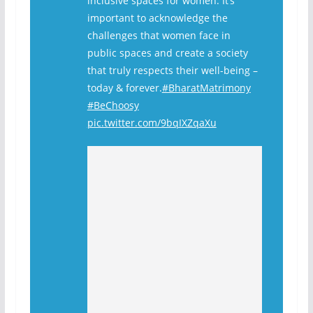
inclusive spaces for women. It’s
important to acknowledge the
challenges that women face in
public spaces and create a society
that truly respects their well-being –
today & forever.
#BharatMatrimony
#BeChoosy
pic.twitter.com/9bqIXZqaXu