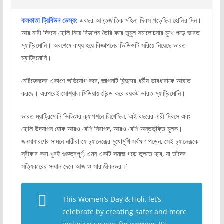
কলকাতা ট্রিবিউন ডেস্ক:
এবছর আন্তর্জাতিক মহিলা দিবস পড়েছিল হোলির দিন।
আর নারী দিবসে হোলি নিয়ে বিজ্ঞাপন তৈরি করে তুমুল সমালোচনার মুখে পড়ে ভারত
ম্যাট্রিমোনি। অবশেষে বাধ্য হয়ে বিজ্ঞাপনের ভিডিওটি সরিয়ে নিয়েছে ভারত
ম্যাট্রিমোনি।
নেটিজেনদের একাংশ অভিযোগ করে, জ্ঞাপনটি হিন্দুদের ধর্মীয় ভাবধারাকে আঘাত
করছে। এরপরেই সোশ্যাল মিডিয়ায় ট্রেন্ড করে বয়কট ভারত ম্যাট্রিমোনি।
ভারত ম্যাট্রিমোনি ভিডিওর ক্যাপশনে লিখেছিল, ‘এই বছরের নারী দিবসে এবং
হোলি উদযাপন হোক আরও বেশি নিরাপদ, আরও বেশি অন্তর্ভূক্তি মূলক।
জনসাধারণের সামনে নারীরা যে চ্যালেঞ্জের মুখোমুখি সর্বক্ষণ পড়েন, সেই চ্যালেঞ্জকে
স্বীকার করা খুবই গুরুত্বপূর্ণ, এমন একটি সমাজ গড়ে তুলতে হবে, যা তাঁদের
সত্যিকারের সম্মান দেবে আজ ও সারাজীবনভর।’
This Women’s Day & Holi, let’s
celebrate by creating safer and more