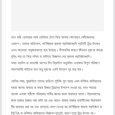
তবে নারী হেনস্থার সঙ্গে হোলিকে টেনে নিয়ে আসায় ক্ষেপেছেন নেটিজেনদের
একাংশ। তাদের অভিযোগ, বাণিজ্যিক ব্যবসা প্রতিষ্ঠানগুলি প্রতিটি হিন্দু উৎসবে
এখন অত্যন্ত অনুমানযোগ্য হয়ে উঠেছে। দীপাবলির কারণে কীভাবে দূষণের মাত্রা
বৃদ্ধি পায় তা নিয়ে পটকা না ফাটাতে বিজ্ঞাপন দেয় ব্যবসা প্রতিষ্ঠানগুলি।
অথচ বড়দিন বা নববর্ষের আগের দিন খ্রিস্টান অধ্যুষিত এলাকায় বিপুল পরিমাণে
আতশবাজি ফাটানো হলে বায়ু দূষণের একই উদ্বেগ দূর হয়ে যায়।
হোলির সময়, মুম্বাইতে তাদের বাড়িতে সুইমিং পুল আছে এমন বলিউড মাফিয়াদের
দ্বারা জলের অপচয় না করার বিষয়ে হিন্দুদের উপদেশ দেওয়া হয়, যখন শহরের
অনেক এলাকা গ্রীষ্মে পরিষ্কার পানীয় জলের জন্য অনাহারে থাকে। ক্রিসমাসের
জন্য হাজার হাজার গাছ কাটা হয় এবং আরও হাজার হাজার প্লাস্টিকের ক্রিসমাস
ট্রি ব্যবহার করা হয় এবং রাস্তায় ফেলে দেওয়া হয় বাণিজ্যিক ব্যবসা প্রতিষ্ঠান বা
PETA বা বলিউড মাফিয়াদের বিজ্ঞাপন ছাড়াই, কারণ তারা হিন্দু উৎসব নয়।