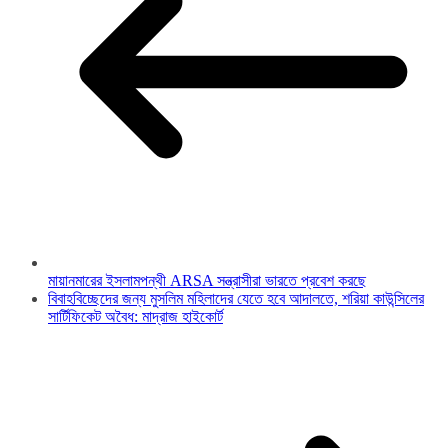
মায়ানমারের ইসলামপন্থী ARSA সন্ত্রাসীরা ভারতে প্রবেশ করছে
বিবাহবিচ্ছেদের জন্য মুসলিম মহিলাদের যেতে হবে আদালতে, শরিয়া কাউন্সিলের
সার্টিফিকেট অবৈধ: মাদ্রাজ হাইকোর্ট