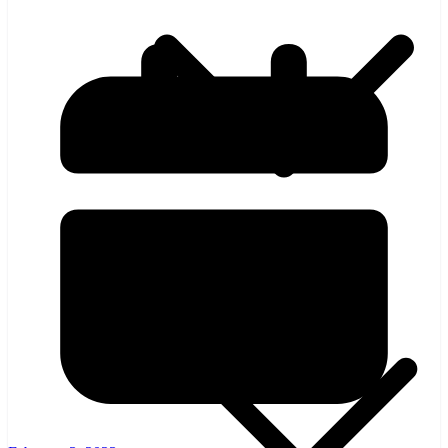
হলিউড