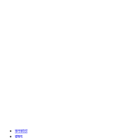
কলকাতা
রাজ্য​