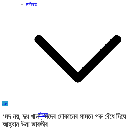
টালিউড
দেশ
বলিউড
‘মদ নয়, দুধ খান’, মদের দোকানের সামনে গরু বেঁধে দিয়ে
আহ্বান উমা ভারতীর