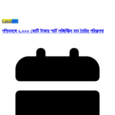
Latest
রাজ্য​
পশ্চিমবঙ্গে ২,০০০ কোটি টাকার স্মার্ট লজিস্টিক্স হাব তৈরির পরিকল্পনা