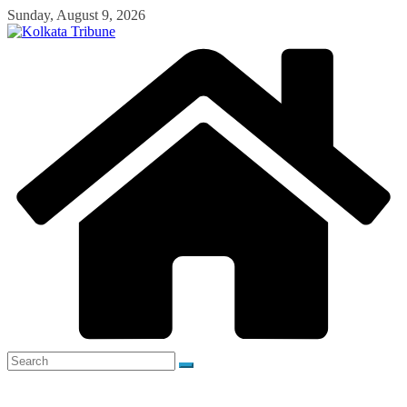
Skip
Sunday, August 9, 2026
to
content