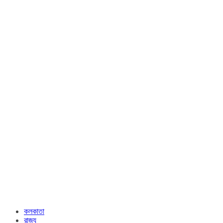
কলকাতা
রাজ্য​