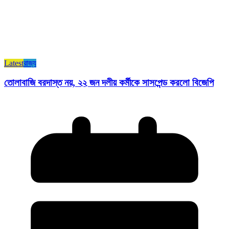
Latest
রাজ্য​
তোলাবাজি বরদাস্ত নয়, ২২ জন দলীয় কর্মীকে সাসপেন্ড করলো বিজেপি