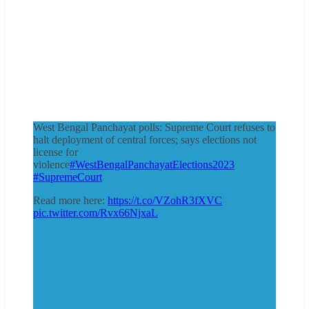
West Bengal Panchayat polls: Supreme Court refuses to
halt deployment of central forces; says elections not
license for
violence
#WestBengalPanchayatElections2023
#SupremeCourt
Read more here:
https://t.co/VZohR3fXVC
pic.twitter.com/Rvx66NjxaL