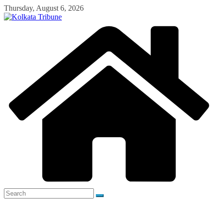
Skip
Thursday, August 6, 2026
to
content