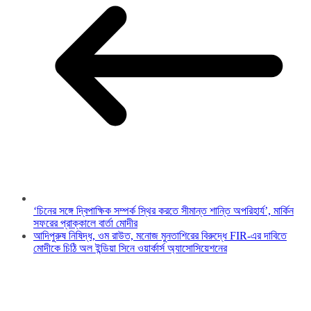
‘চিনের সঙ্গে দ্বিপাক্ষিক সম্পর্ক স্থির করতে সীমান্ত শান্তি অপরিহার্য’, মার্কিন
সফরের প্রাক্কালে বার্তা মোদীর
আদিপুরুষ নিষিদ্ধ, ওম রাউত, মনোজ মুনতাশিরের বিরুদ্ধে FIR-এর দাবিতে
মোদীকে চিঠি অল ইন্ডিয়া সিনে ওয়ার্কার্স অ্যাসোসিয়েশনের