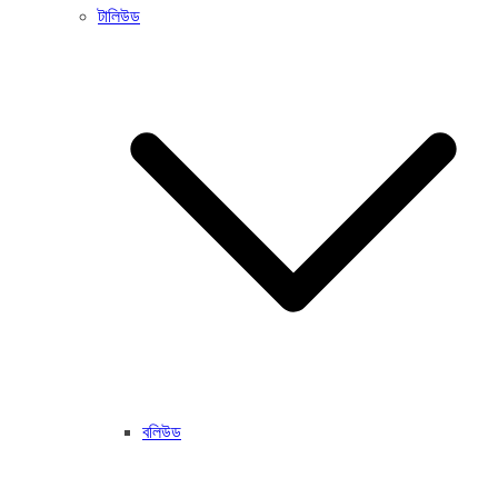
টালিউড
বলিউড