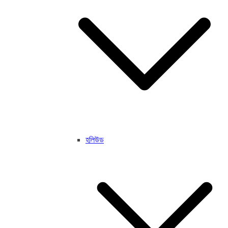
হলিউড