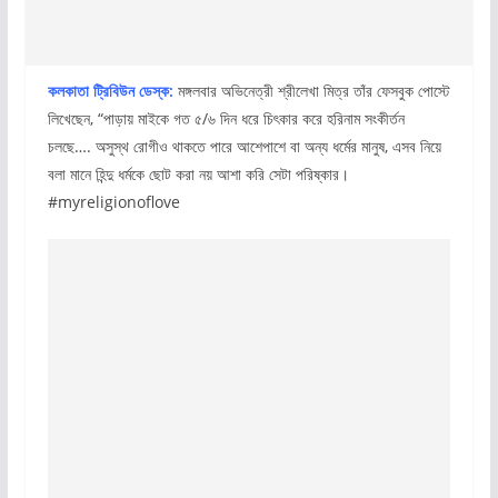
কলকাতা ট্রিবিউন ডেস্ক:
মঙ্গলবার অভিনেত্রী শ্রীলেখা মিত্র তাঁর ফেসবুক পোস্টে
লিখেছেন, “পাড়ায় মাইকে গত ৫/৬ দিন ধরে চিৎকার করে হরিনাম সংকীর্তন
চলছে…. অসুস্থ রোগীও থাকতে পারে আশেপাশে বা অন্য ধর্মের মানুষ, এসব নিয়ে
বলা মানে হিন্দু ধর্মকে ছোট করা নয় আশা করি সেটা পরিষ্কার।
#myreligionoflove