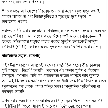
বসে নেই নির্যাতিতার পরিবার।
“এত গুরুতর অভিযোগের নিরপেক্ষ তদন্ত না হলে প্রকৃত সত্য কখনই
সামনে আসবে না এবং বিচারপ্রক্রিয়াও প্রশ্নের মুখে পড়বে।” —
নির্যাতিতার পরিবার
প্রাপ্ত চিঠিটি এবার কলকাতার শিয়ালদহ আদালতে জমা দেওয়ার সিদ্ধান্ত
নিয়েছে পরিবার। আদালতের কাছে তাঁদের স্পষ্ট আবেদন থাকবে— এই
গুরুতর অভিযোগের সত্যতা যাচাই করতে কেন্দ্রীয় তদন্তকারী সংস্থা
সিবিআই (CBI)-কে দিয়ে একটি পৃথক তদন্তের নির্দেশ দেওয়া হোক।
রাজনৈতিক মহলে তোলপাড়
এই ঘটনা প্রকাশ্যে আসতেই রাজ্যের রাজনৈতিক মহলে তীব্র চাঞ্চল্য
সৃষ্টি হয়েছে। বিরোধী দলগুলি একযোগে এই ঘটনার পূর্ণাঙ্গ ও নিরপেক্ষ
তদন্তের পাশাপাশি দোষী আধিকারিকদের কঠোর শাস্তির দাবি তুলেছে।
তবে এই বিস্ফোরক অভিযোগ প্রসঙ্গে সংশ্লিষ্ট ফরেনসিক বিভাগ বা রাজ্য
প্রশাসনের পক্ষ থেকে এখনও পর্যন্ত কোনও আনুষ্ঠানিক প্রতিক্রিয়া বা
বক্তব্য মেলেনি।
এখন সবার নজর শিয়ালদহ আদালতের সিদ্ধান্তের দিকে। আদালত যদি
এই চিঠির ভিত্তিতে সিবিআই তদন্তের নির্দেশ দেয়, তবে অভয়া