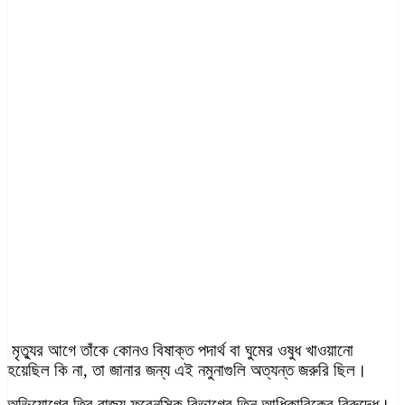
মৃত্যুর আগে তাঁকে কোনও বিষাক্ত পদার্থ বা ঘুমের ওষুধ খাওয়ানো
হয়েছিল কি না, তা জানার জন্য এই নমুনাগুলি অত্যন্ত জরুরি ছিল।
অভিযোগের তির রাজ্য ফরেনসিক বিভাগের তিন আধিকারিকের বিরুদ্ধে।