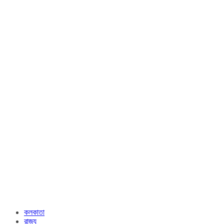
কলকাতা
রাজ্য​