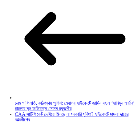
চরম গাফিলতি, কাঠগড়ায় পুলিশ: মেঘালয় হাইকোর্টে জামিন বহাল ‘হানিমুন মার্ডার’
মামলার মূল অভিযুক্ত সোনম রঘুবংশীর
CAA সার্টিফিকেট দেখিয়ে মিলছে না সরকারি সুবিধা? হাইকোর্টে মামলা দায়ের
আত্মদীপের