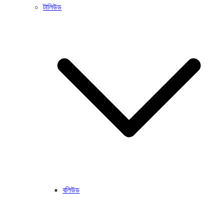
টালিউড
বলিউড