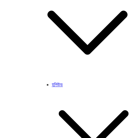
হলিউড