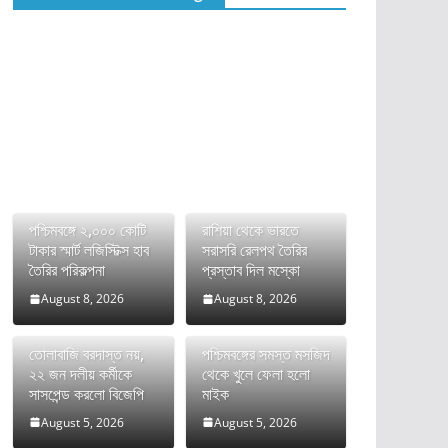
পশ্চিমবঙ্গে ২,০০০ কোটি
রাশিয়া থেকে ভারতে
টাকার স্মার্ট লজিস্টিক্স হাব
সরাসরি রেলপথ তৈরির
তৈরির পরিকল্পনা
প্রস্তাব দিল মস্কো
August 8, 2026
August 8, 2026
তোলাবাজি বরদাস্ত নয়,
পশ্চিমবঙ্গের সমস্ত মসজিদ
২২ জন দলীয় কর্মীকে
থেকে খুলে ফেলা হলো
সাসপেন্ড করলো বিজেপি
মাইক
August 5, 2026
August 5, 2026
ভারতের FCRA বিল নিয়ে
দীর্ঘ রক্তক্ষয়ী সংগ্রামের