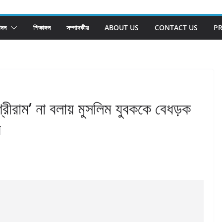
োদন
শিক্ষাঙ্গন
সম্পাদকীয়
ABOUT US
CONTACT US
PR
্রীরাম’ না বলায় মুসলিম যুবককে বেধড়ক
়