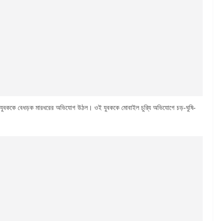
িম যুবককে বেধড়ক মারধরের অভিযোগ উঠল। ওই যুবককে মোবাইল চুরি্য অভিযোগে চড়-ঘুষি-