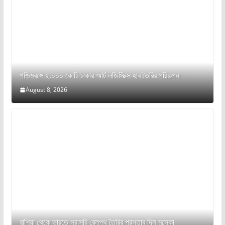
পশ্চিমবঙ্গে ২,০০০ কোটি টাকার স্মার্ট লজিস্টিক্স হাব তৈরির পরিকল্পনা
August 8, 2026
রাশিয়া থেকে ভারতে সরাসরি রেলপথ তৈরির প্রস্তাব দিল মস্কো