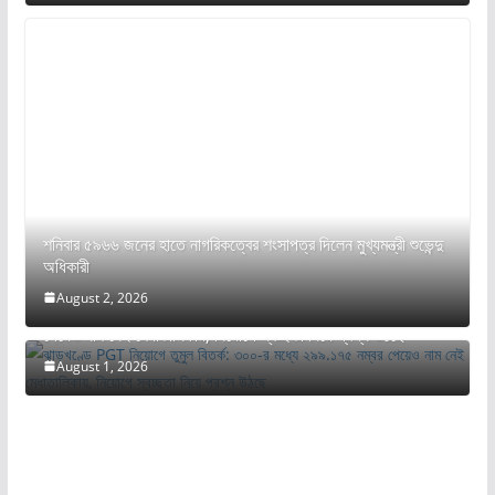
শনিবার ৫৯৬৬ জনের হাতে নাগরিকত্বের শংসাপত্র দিলেন মুখ্যমন্ত্রী শুভেন্দু
অধিকারী
August 2, 2026
ঝাড়খণ্ডে PGT নিয়োগে তুমুল বিতর্ক: ৩০০-র মধ্যে ২৯৯.১৭৫ নম্বর
পেয়েও নাম নেই মেধাতালিকায়, নিয়োগে স্বচ্ছতা নিয়ে প্রশ্ন উঠছে
August 1, 2026