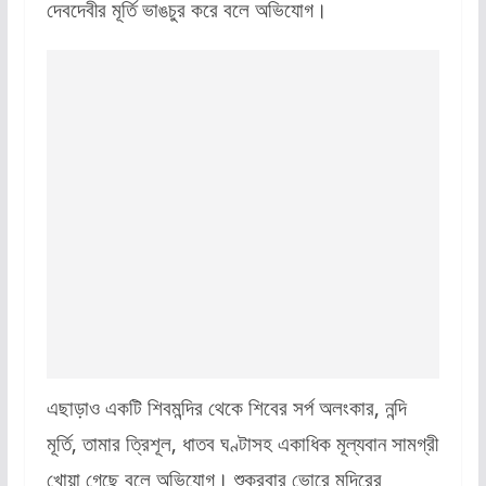
দেবদেবীর মূর্তি ভাঙচুর করে বলে অভিযোগ।
এছাড়াও একটি শিবমন্দির থেকে শিবের সর্প অলংকার, নন্দি
মূর্তি, তামার ত্রিশূল, ধাতব ঘণ্টাসহ একাধিক মূল্যবান সামগ্রী
খোয়া গেছে বলে অভিযোগ। শুক্রবার ভোরে মন্দিরের