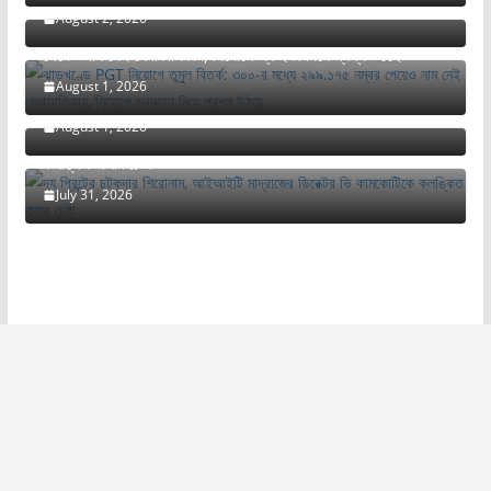
August 2, 2026
ঝাড়খণ্ডে PGT নিয়োগে তুমুল বিতর্ক: ৩০০-র মধ্যে ২৯৯.১৭৫ নম্বর
পেয়েও নাম নেই মেধাতালিকায়, নিয়োগে স্বচ্ছতা নিয়ে প্রশ্ন উঠছে
FCRA বিলের বিরুদ্ধে মিজোরামের চার্চগুলি ১১ আগস্ট রাস্তায় নামতে
August 1, 2026
চলেছে
August 1, 2026
দ্য প্রিন্টের চটকদার শিরোনাম, আইআইটি মাদ্রাজের ডিরেক্টর ভি কামকোটিকে
কলঙ্কিত করার চেষ্টা
July 31, 2026