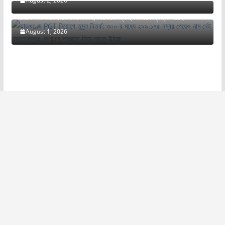
August 2, 2026
ঝাড়খণ্ডে PGT নিয়োগে তুমুল বিতর্ক: ৩০০-র মধ্যে ২৯৯.১৭৫ নম্বর
পেয়েও নাম নেই মেধাতালিকায়, নিয়োগে স্বচ্ছতা নিয়ে প্রশ্ন উঠছে
August 1, 2026