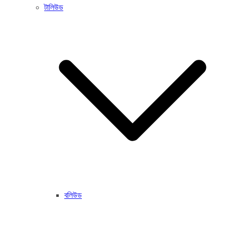
টালিউড
বলিউড