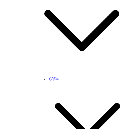
হলিউড