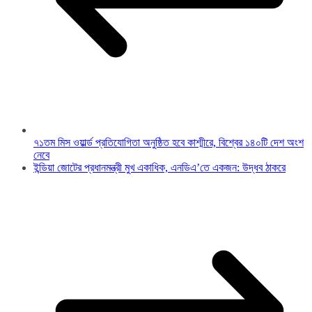
৭১তম মিস ওয়ার্ল্ড প্রতিযোগিতা অনুষ্ঠিত হবে কাশ্মীরে, বিশ্বের ১৪০টি দেশ অংশ
নেবে
ইন্ডিয়া জোটের প্রধানমন্ত্রী মুখ একাধিক, এনডিএ’তে একজন: উদ্ধব ঠাকরে