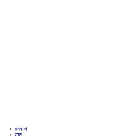
কলকাতা
রাজ্য​