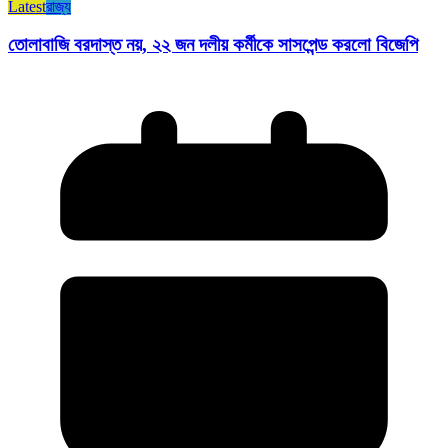
Latest
রাজ্য​
তোলাবাজি বরদাস্ত নয়, ২২ জন দলীয় কর্মীকে সাসপেন্ড করলো বিজেপি