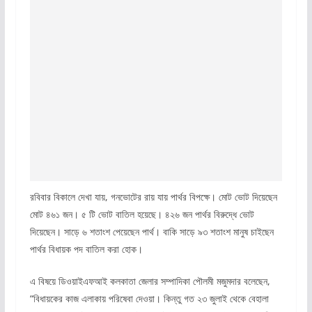
রবিবার বিকালে দেখা যায়, গনভোটের রায় যায় পার্থর বিপক্ষে। মোট ভোট দিয়েছেন
মোট ৪৬১ জন। ৫ টি ভোট বাতিল হয়েছে। ৪২৬ জন পার্থর বিরুদ্ধে ভোট
দিয়েছেন। সাড়ে ৬ শতাংশ পেয়েছেন পার্থ। বাকি সাড়ে ৯৩ শতাংশ মানুষ চাইছেন
পার্থর বিধায়ক পদ বাতিল করা হোক।
এ বিষয়ে ডিওয়াইএফআই কলকাতা জেলার সম্পাদিকা পৌলমী মজুমদার বলেছেন,
“বিধায়কের কাজ এলাকায় পরিষেবা দেওয়া। কিন্তু গত ২৩ জুলাই থেকে বেহালা