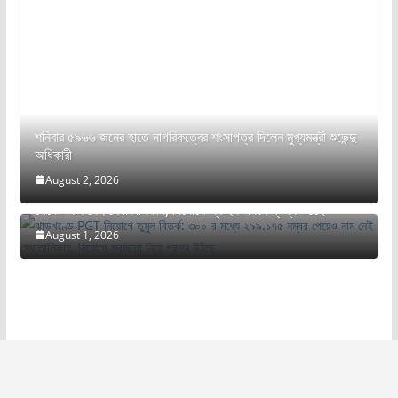
শনিবার ৫৯৬৬ জনের হাতে নাগরিকত্বের শংসাপত্র দিলেন মুখ্যমন্ত্রী শুভেন্দু
অধিকারী
August 2, 2026
ঝাড়খণ্ডে PGT নিয়োগে তুমুল বিতর্ক: ৩০০-র মধ্যে ২৯৯.১৭৫ নম্বর
পেয়েও নাম নেই মেধাতালিকায়, নিয়োগে স্বচ্ছতা নিয়ে প্রশ্ন উঠছে
August 1, 2026