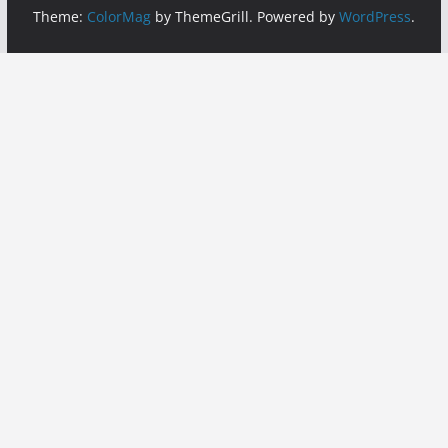
Theme:
ColorMag
by ThemeGrill. Powered by
WordPress
.