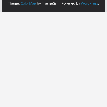
Theme:
ColorMag
by ThemeGrill. Powered by
WordPress
.