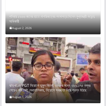
শনিবার ৫৯৬৬ জনের হাতে নাগরিকত্বের শংসাপত্র দিলেন মুখ্যমন্ত্রী শুভেন্দু
অধিকারী
August 2, 2026
ঝাড়খণ্ডে PGT নিয়োগে তুমুল বিতর্ক: ৩০০-র মধ্যে ২৯৯.১৭৫ নম্বর
পেয়েও নাম নেই মেধাতালিকায়, নিয়োগে স্বচ্ছতা নিয়ে প্রশ্ন উঠছে
August 1, 2026