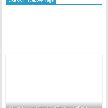
Like Our Facebook Page
পশ্চিমবঙ্গে ২,০০০ কোটি টাকার স্মার্ট লজিস্টিক্স হাব তৈরির পরিকল্পনা