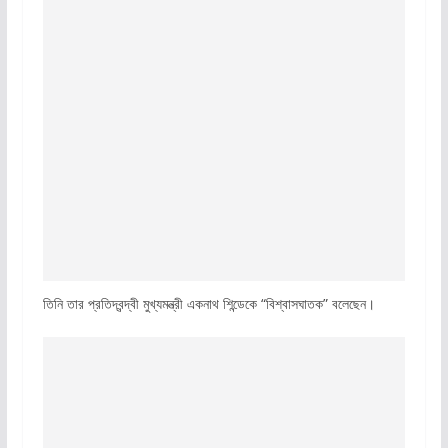
তিনি তার প্রতিদ্বন্দ্বী মুখ্যমন্ত্রী একনাথ শিন্ডেকে “বিশ্বাসঘাতক” বলেছেন।