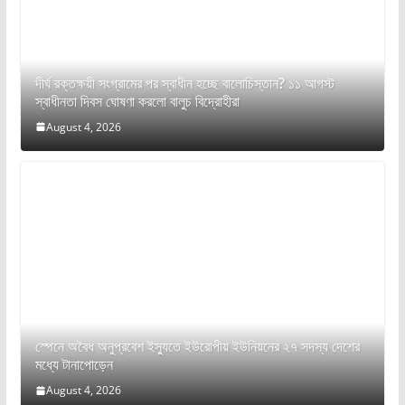
দীর্ঘ রক্তক্ষয়ী সংগ্রামের পর স্বাধীন হচ্ছে বালোচিস্তান? ১১ আগস্ট
স্বাধীনতা দিবস ঘোষণা করলো বালুচ বিদ্রোহীরা
August 4, 2026
স্পেনে অবৈধ অনুপ্রবেশ ইস্যুতে ইউরোপীয় ইউনিয়নের ২৭ সদস্য দেশের
মধ্যে টানাপোড়েন
August 4, 2026