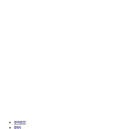
কলকাতা
রাজ্য​