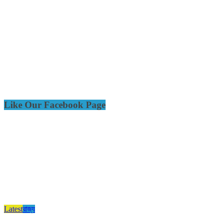
Like Our Facebook Page
Latest
রাজ্য​