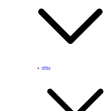
হলিউড