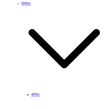
টালিউড
বলিউড