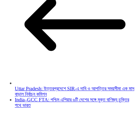
Uttar Pradesh: উত্তরপ্রদেশে SIR-এ দাবি ও আপত্তির সময়সীমা এক মাস
বাড়াল নির্বাচন কমিশন
India–GCC FTA: পশ্চিম এশিয়ার ৬টি দেশের সঙ্গে মুক্ত বাণিজ্য চুক্তির
পথে ভারত