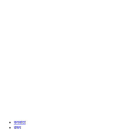
কলকাতা
রাজ্য​