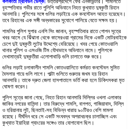
কলকাতা ট্রিবিউন ডেস্ক:
উত্তরপ্রদেশে ফের এনকাউন্টার। শামলিতে
বৃহস্পতিবার গভীর রাতে পুলিশি অভিযানে নিহত কুখ্যাত দুষ্কৃতী রিহান
আনসারি। পুলিশের সঙ্গে গুলির লড়াইয়ে এক কনস্টেবল আহত হয়েছেন।
তবে রিহানের এক সঙ্গী অন্ধকারের সুযোগে পালিয়ে যেতে সক্ষম হয়।
শামলির পুলিশ সুপার এনপি সিং জানান, বৃহস্পতিবার রাতে গোপন সূত্রে
খবর আসে যে ঝিঁঝানা থেকে কাসেরওয়া গ্রামের দিকে একটি মোটরবাইকে
চেপে দুই দুষ্কৃতী লুটের উদ্দেশ্যে বেরিয়েছে। খবর পেয়ে কোতওয়ালি
থানার পুলিশ ও এসওজি টিম যৌথভাবে অভিযানে নামে। পুলিশকে
দেখামাত্রই দুষ্কৃতীরা এলোপাথাড়ি গুলি চালাতে শুরু করে।
গুলির লড়াই চলাকালীন শামলি কোতওয়ালিতে কর্মরত কনস্টেবল সুমিত
বৈসলার গায়ে গুলি লাগে। পাল্টা গুলিতে গুরুতর জখম হয় রিহান
আনসারি। তাকে দ্রুত জেলা হাসপাতালে ভর্তি করা হলে চিকিৎসকরা মৃত
ঘোষণা করেন।
পুলিশ সূত্রে জানা গেছে, নিহত রিহান আনসারি দিল্লির ওখলা এলাকার
জাকির নগরের বাসিন্দা। তার বিরুদ্ধে শামলি, বাগপত, গাজিয়াবাদ, দিল্লি
ও হরিয়ানায় লুট, ছিনতাই-সহ বিভিন্ন ধারায় ৯০টিরও বেশি মামলা
রয়েছে। দীর্ঘদিন ধরে সে একটি সংঘবদ্ধ অপরাধচক্র চালাচ্ছিল এবং
কুখ্যাত ইয়াহিয়া গ্যাংয়ের সঙ্গেও তার যোগাযোগ ছিল।