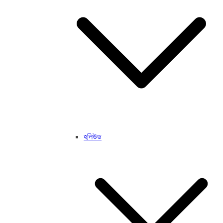
হলিউড