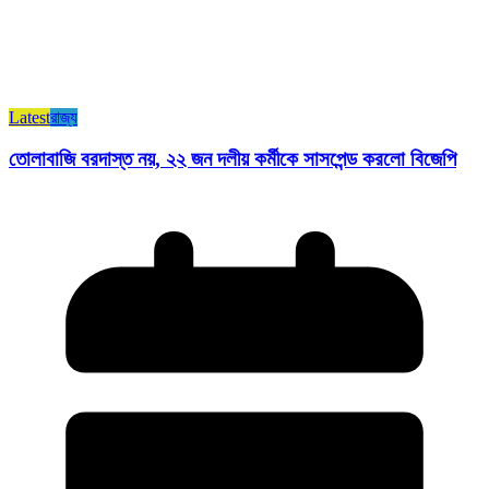
Latest
রাজ্য​
তোলাবাজি বরদাস্ত নয়, ২২ জন দলীয় কর্মীকে সাসপেন্ড করলো বিজেপি