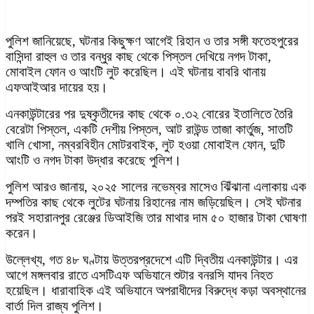
পুলিশ জানিয়েছে, ঘটনার কিছুক্ষণ আগেই রিহান ও তার সঙ্গী ফতেহপুরের
বাসিন্দা রাহুল ও তার বন্ধুর কাছ থেকে পিস্তল দেখিয়ে নগদ টাকা,
মোবাইল ফোন ও আংটি লুট করেছিল। এই ঘটনায় বাবরি থানায়
এফআইআর দায়ের হয়।
এনকাউন্টারের পর দুষ্কৃতীদের কাছ থেকে ০.৩২ বোরের ইতালিতে তৈরি
বেরেটা পিস্তল, একটি দেশীয় পিস্তল, আট রাউন্ড তাজা কার্তুজ, সাতটি
খালি খোসা, নম্বরবিহীন মোটরবাইক, লুট হওয়া মোবাইল ফোন, দুটি
আংটি ও নগদ টাকা উদ্ধার করেছে পুলিশ।
পুলিশ আরও জানায়, ২০২৫ সালের নভেম্বর মাসেও ঝিঁঝানা এলাকায় এক
দম্পতির কাছ থেকে লুটের ঘটনায় রিহানের নাম জড়িয়েছিল। সেই ঘটনার
পরই সহারানপুর রেঞ্জের ডিআইজি তার মাথার দাম ৫০ হাজার টাকা ঘোষণা
করেন।
উল্লেখ্য, গত ৪৮ ঘণ্টায় উত্তরপ্রদেশে এটি দ্বিতীয় এনকাউন্টার। এর
আগে মঙ্গলবার রাতে এসটিএফ অভিযানে শুটার বনরসি যাদব নিহত
হয়েছিল। ধারাবাহিক এই অভিযানে অপরাধীদের বিরুদ্ধে কড়া অবস্থানের
বার্তা দিল রাজ্য পুলিশ।