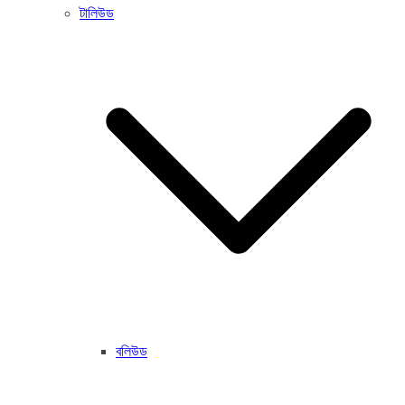
টালিউড
বলিউড