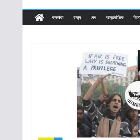
কলকাতা
রাজ্য​
দেশ
আন্তর্জাতিক
বিন