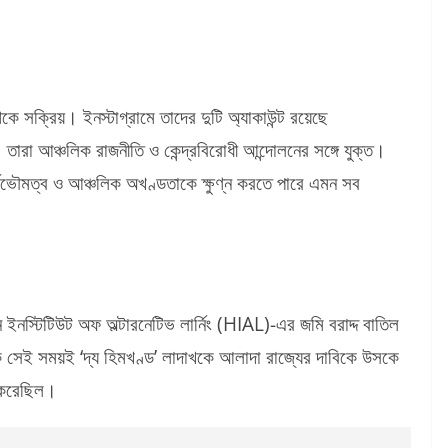
 সক্রিয়। ইনস্টাগ্রামে তাদের দুটি অ্যাকাউন্ট রয়েছে
চলিক রাজনীতি ও কেন্দ্রবিরোধী আন্দোলনের সঙ্গে যুক্ত।
বভৌমত্ব ও আঞ্চলিক অখণ্ডতাকে ক্ষুণ্ন করতে পারে এমন সব
ন ইনস্টিটিউট অফ অল্টারনেটিভ লার্নিং (HIAL)-এর জমি বরাদ্দ বাতিল
 সেই সময়ই ‘দ্য হিমখণ্ড’ লাদাখকে আলাদা রাজ্যের দাবিকে উসকে
া করেছিল।