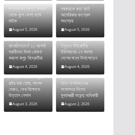
সমালোচনা, মোদী
পশ্চিমবঙ্গের সমস্ত মসজিদ
সরকারকে কড়া বার্তা
থেকে খুলে ফেলা হলো
আমেরিকার কংগ্রেস
মাইক
সদস্যের
August 5, 2026
August 5, 2026
দীর্ঘ রক্তক্ষয়ী সংগ্রামের
পর স্বাধীন হচ্ছে
স্পেনে অবৈধ অনুপ্রবেশ
বালোচিস্তান? ১১ আগস্ট
ইস্যুতে ইউরোপীয়
স্বাধীনতা দিবস ঘোষণা
ইউনিয়নের ২৭ সদস্য
করলো বালুচ বিদ্রোহীরা
দেশের মধ্যে টানাপোড়েন
August 4, 2026
August 4, 2026
অনুপ্রবেশকারীদের
দেশছাড়া করে ফের হিন্দু
শনিবার ৫৯৬৬ জনের
রাষ্ট্র করা হোক, সাংসদ
হাতে নাগরিকত্বের
ঘেরাও, ফের বিক্ষোভে
শংসাপত্র দিলেন
উত্তাল নেপাল
মুখ্যমন্ত্রী শুভেন্দু অধিকারী
August 3, 2026
August 2, 2026