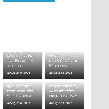
দেশভাগে হয়েছিলেন
ভিটেহারা, এবার তাঁদের
পশ্চিমবঙ্গে ২,০০০ কোটি
স্মরণে শিয়ালদহ স্টেশনে
টাকার স্মার্ট লজিস্টিক্স হাব
বসছে স্মারক
তৈরির পরিকল্পনা
August 9, 2026
August 8, 2026
রাশিয়া থেকে ভারতে
তোলাবাজি বরদাস্ত নয়,
সরাসরি রেলপথ তৈরির
২২ জন দলীয় কর্মীকে
প্রস্তাব দিল মস্কো
সাসপেন্ড করলো বিজেপি
August 8, 2026
August 5, 2026
ভারতের FCRA বিল নিয়ে