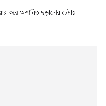
য়ার করে অশান্তি ছড়ানোর চেষ্টায়