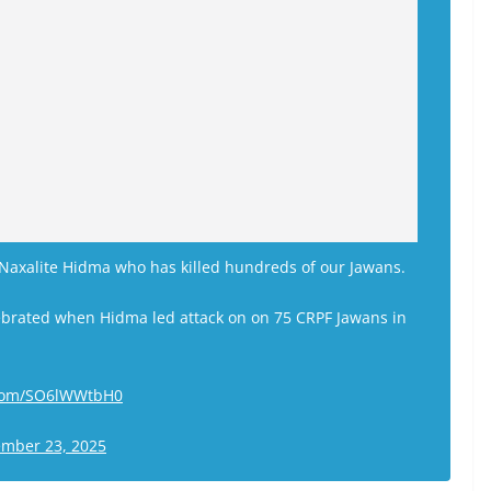
of Naxalite Hidma who has killed hundreds of our Jawans.
brated when Hidma led attack on on 75 CRPF Jawans in
r.com/SO6lWWtbH0
mber 23, 2025