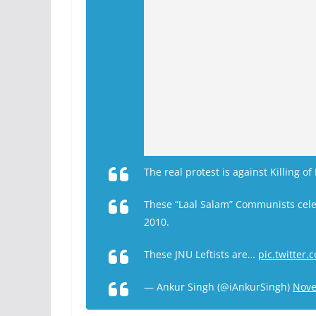
The real protest is against Killing 
These “Laal Salam” Communists cele
2010.
These JNU Leftists are…
pic.twitte
— Ankur Singh (@iAnkurSingh)
Nove