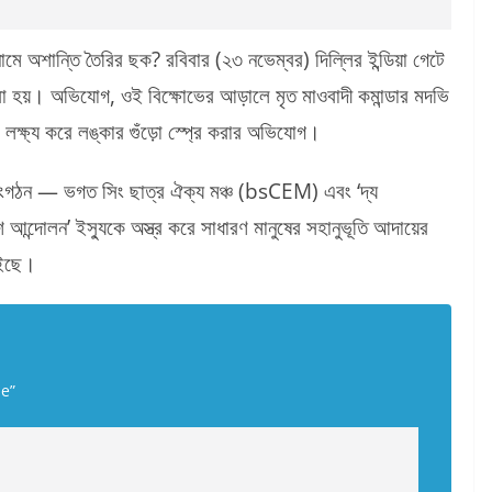
নামে অশান্তি তৈরির ছক? রবিবার (২৩ নভেম্বর) দিল্লির ইন্ডিয়া গেটে
করা হয়। অভিযোগ, ওই বিক্ষোভের আড়ালে মৃত মাওবাদী কমান্ডার মদভি
লক্ষ্য করে লঙ্কার গুঁড়ো স্প্রে করার অভিযোগ।
ুব সংগঠন — ভগত সিং ছাত্র ঐক্য মঞ্চ (bsCEM) এবং ‘দ্য
ন্দোলন’ ইস্যুকে অস্ত্র করে সাধারণ মানুষের সহানুভূতি আদায়ের
চাইছে।
e”