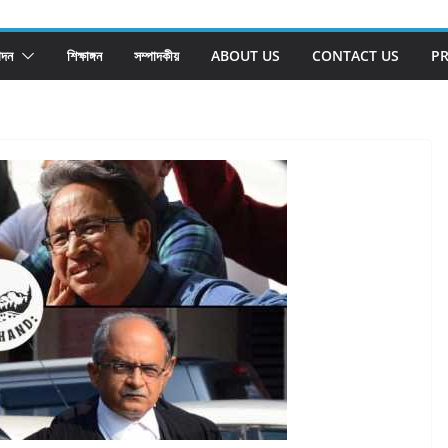
োদন
শিক্ষাঙ্গন
সম্পাদকীয়
ABOUT US
CONTACT US
PR