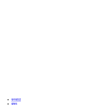
কলকাতা
রাজ্য​