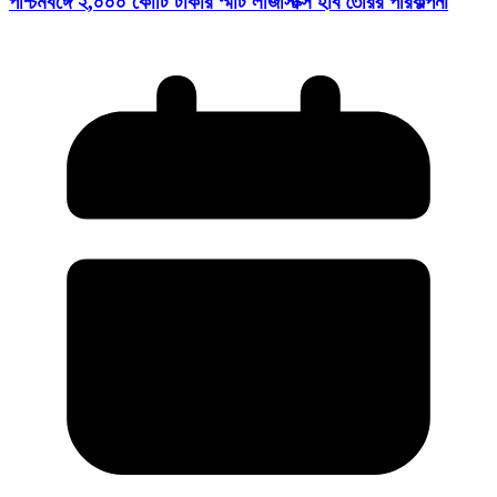
পশ্চিমবঙ্গে ২,০০০ কোটি টাকার স্মার্ট লজিস্টিক্স হাব তৈরির পরিকল্পনা