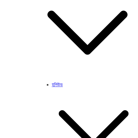
হলিউড