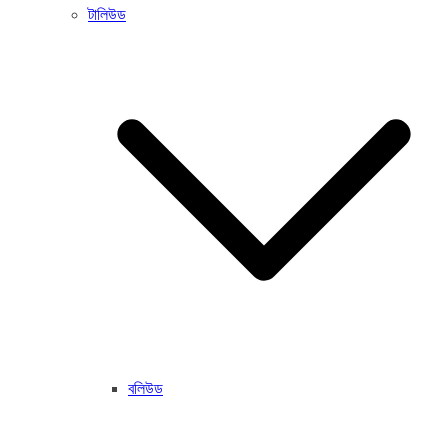
টালিউড
বলিউড