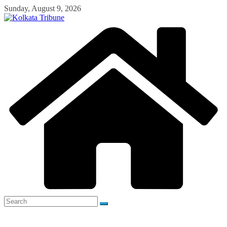
Skip
Sunday, August 9, 2026
to
content