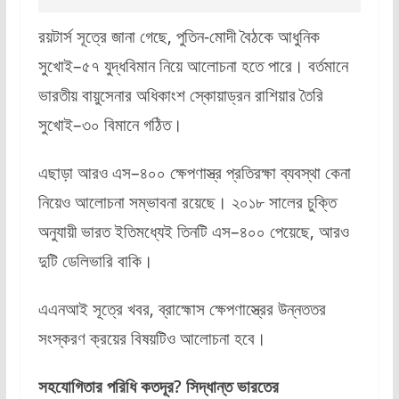
রয়টার্স সূত্রে জানা গেছে, পুতিন-মোদী বৈঠকে আধুনিক
সুখোই–৫৭ যুদ্ধবিমান নিয়ে আলোচনা হতে পারে। বর্তমানে
ভারতীয় বায়ুসেনার অধিকাংশ স্কোয়াড্রন রাশিয়ার তৈরি
সুখোই–৩০ বিমানে গঠিত।
এছাড়া আরও এস–৪০০ ক্ষেপণাস্ত্র প্রতিরক্ষা ব্যবস্থা কেনা
নিয়েও আলোচনা সম্ভাবনা রয়েছে। ২০১৮ সালের চুক্তি
অনুযায়ী ভারত ইতিমধ্যেই তিনটি এস–৪০০ পেয়েছে, আরও
দুটি ডেলিভারি বাকি।
এএনআই সূত্রে খবর, ব্রাহ্মোস ক্ষেপণাস্ত্রের উন্নততর
সংস্করণ ক্রয়ের বিষয়টিও আলোচনা হবে।
সহযোগিতার পরিধি কতদূর? সিদ্ধান্ত ভারতের