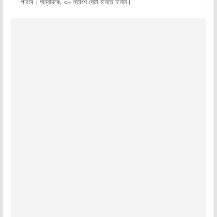
পারবে। অন্যদিকে, ৩৮ শতাংশ সেটা মানতে চাননি।