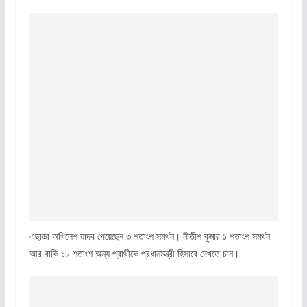
এছাড়া অখিলেশ যাদব পেয়েছেন ৩ শতাংশ সমর্থন। নীতীশ কুমার ১ শতাংশ সমর্থন
আর বাকি ১৮ শতাংশ অন্য প্রার্থীকে প্রধানমন্ত্রী হিসাবে দেখতে চান।