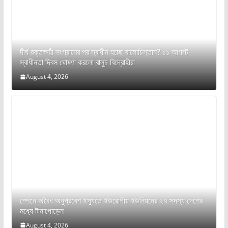
দীর্ঘ রক্তক্ষয়ী সংগ্রামের পর স্বাধীন হচ্ছে বালোচিস্তান? ১১ আগস্ট
স্বাধীনতা দিবস ঘোষণা করলো বালুচ বিদ্রোহীরা
August 4, 2026
স্পেনে অবৈধ অনুপ্রবেশ ইস্যুতে ইউরোপীয় ইউনিয়নের ২৭ সদস্য দেশের
মধ্যে টানাপোড়েন
August 4, 2026