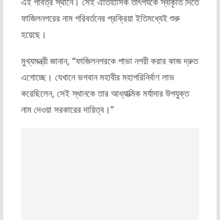
এই পবিত্র স্থানে। সেই ঐতিহাসিক তাৎপর্যকে স্বীকৃতি দিতে
ফাজিলনগরের নাম পরিবর্তনের প্রক্রিয়া ইতিমধ্যেই শুরু
হয়েছে।
মুখ্যমন্ত্রী জানান, “ফাজিলনগরকে পাভা নগরী করার কাজ দ্রুত
এগোচ্ছে। যেখানে ভগবান মহাবীর মহাপরিনির্বাণ লাভ
করেছিলেন, সেই স্থানকে তার আধ্যাত্মিক মর্যাদার উপযুক্ত
নাম দেওয়া সরকারের দায়িত্ব।”