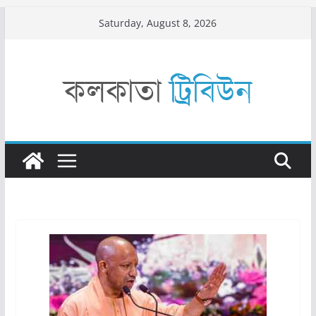
Skip
Saturday, August 8, 2026
to
content