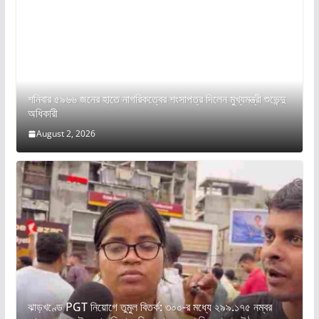
শনিবার ৫৯৬৬ জনের হাতে নাগরিকত্বের শংসাপত্র দিলেন মুখ্যমন্ত্রী শুভেন্দু
অধিকারী
August 2, 2026
ঝাড়খণ্ডে PGT নিয়োগে তুমুল বিতর্ক: ৩০০-র মধ্যে ২৯৯.১৭৫ নম্বর