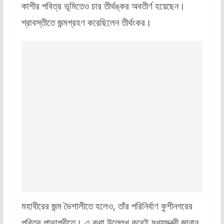
কাশীর পবিত্র ভূমিতেও চার তীর্থঙ্কর অবতীর্ণ হয়েছেন।
শ্রাবস্তীতে জন্মগ্রহণ করেছিলেন তীর্থংকর।
মহাবীরের জন্ম ভৈশালীতে হলেও, তাঁর পরিনির্বাণ কুশীনগরের
পবিত্র পাভাপুরীতে। এ কথা উল্লেখ করেই মুখ্যমন্ত্রী জানান,