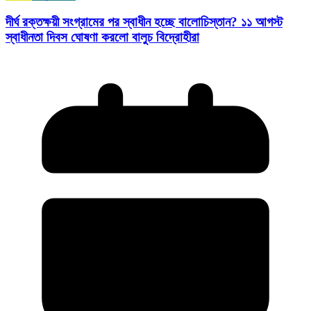
দীর্ঘ রক্তক্ষয়ী সংগ্রামের পর স্বাধীন হচ্ছে বালোচিস্তান? ১১ আগস্ট
স্বাধীনতা দিবস ঘোষণা করলো বালুচ বিদ্রোহীরা