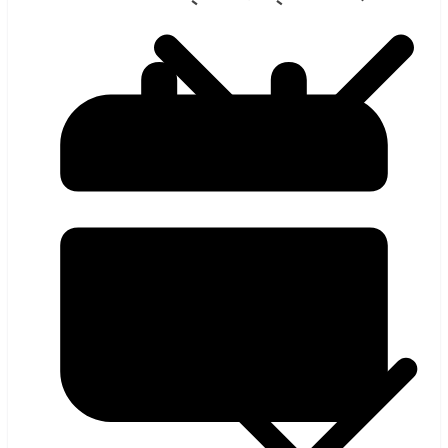
হলিউড