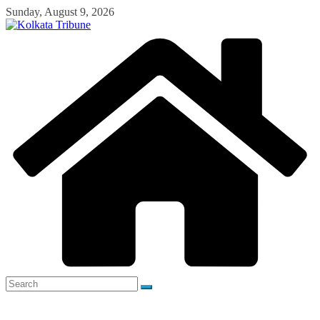
Skip
Sunday, August 9, 2026
to
content