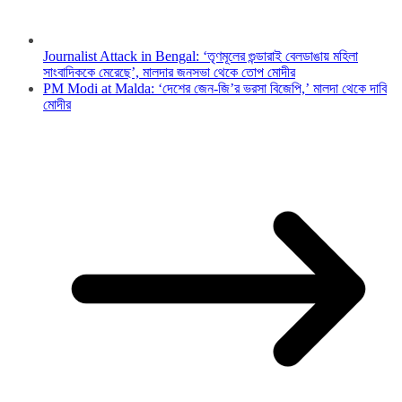
Journalist Attack in Bengal: ‘তৃণমূলের গুন্ডারাই বেলডাঙায় মহিলা
সাংবাদিককে মেরেছে’, মালদার জনসভা থেকে তোপ মোদীর
PM Modi at Malda: ‘দেশের জেন-জি’র ভরসা বিজেপি,’ মালদা থেকে দাবি
মোদীর