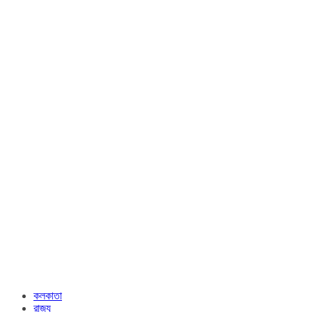
কলকাতা
রাজ্য​