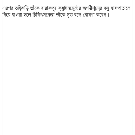
এরপর তড়িঘড়ি তাঁকে বারাকপুর ক্যান্টনমেন্টের জগদীশচন্দ্র বসু হাসপাতালে
নিয়ে যাওয়া হলে চিকিৎসকেরা তাঁকে মৃত বলে ঘোষণা করেন।