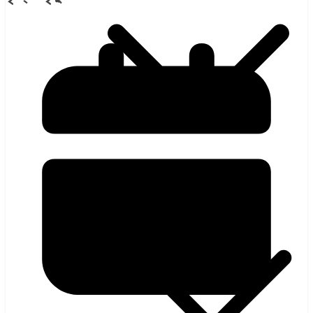
হলিউড