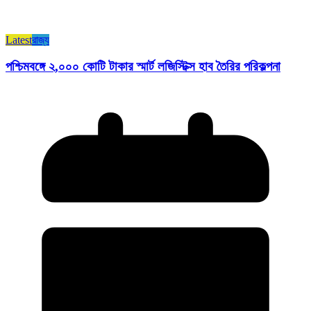
Latest
রাজ্য​
পশ্চিমবঙ্গে ২,০০০ কোটি টাকার স্মার্ট লজিস্টিক্স হাব তৈরির পরিকল্পনা