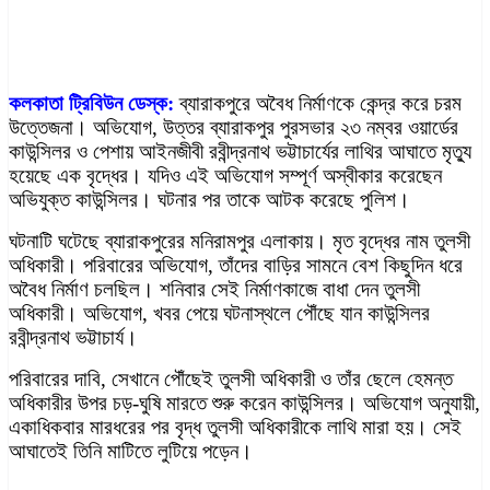
কলকাতা ট্রিবিউন ডেস্ক:
ব্যারাকপুরে অবৈধ নির্মাণকে কেন্দ্র করে চরম
উত্তেজনা। অভিযোগ, উত্তর ব্যারাকপুর পুরসভার ২৩ নম্বর ওয়ার্ডের
কাউন্সিলর ও পেশায় আইনজীবী রবীন্দ্রনাথ ভট্টাচার্যের লাথির আঘাতে মৃত্যু
হয়েছে এক বৃদ্ধের। যদিও এই অভিযোগ সম্পূর্ণ অস্বীকার করেছেন
অভিযুক্ত কাউন্সিলর। ঘটনার পর তাকে আটক করেছে পুলিশ।
ঘটনাটি ঘটেছে ব্যারাকপুরের মনিরামপুর এলাকায়। মৃত বৃদ্ধের নাম তুলসী
অধিকারী। পরিবারের অভিযোগ, তাঁদের বাড়ির সামনে বেশ কিছুদিন ধরে
অবৈধ নির্মাণ চলছিল। শনিবার সেই নির্মাণকাজে বাধা দেন তুলসী
অধিকারী। অভিযোগ, খবর পেয়ে ঘটনাস্থলে পৌঁছে যান কাউন্সিলর
রবীন্দ্রনাথ ভট্টাচার্য।
পরিবারের দাবি, সেখানে পৌঁছেই তুলসী অধিকারী ও তাঁর ছেলে হেমন্ত
অধিকারীর উপর চড়-ঘুষি মারতে শুরু করেন কাউন্সিলর। অভিযোগ অনুযায়ী,
একাধিকবার মারধরের পর বৃদ্ধ তুলসী অধিকারীকে লাথি মারা হয়। সেই
আঘাতেই তিনি মাটিতে লুটিয়ে পড়েন।