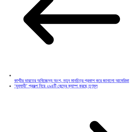
কাশ্মীর ভারতের অবিচ্ছেদ্য অংশ, নতুন মানচিত্র প্রকাশ করে জানালো আমেরিকা
‘যুবসাথী’ প্রকল্প নিয়ে ২৯৪টি কেন্দ্রে ক্যাম্প করছে তৃণমূল