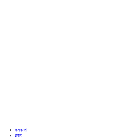
কলকাতা
রাজ্য​