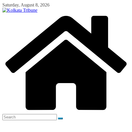
Skip
Saturday, August 8, 2026
to
content