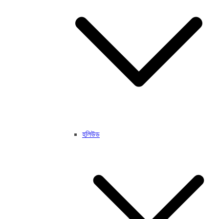
হলিউড