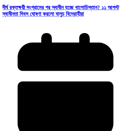
দীর্ঘ রক্তক্ষয়ী সংগ্রামের পর স্বাধীন হচ্ছে বালোচিস্তান? ১১ আগস্ট
স্বাধীনতা দিবস ঘোষণা করলো বালুচ বিদ্রোহীরা