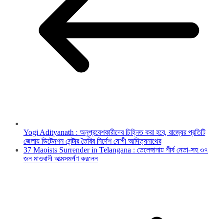
Yogi Adityanath : অনুপ্রবেশকারীদের চিহ্নিত করা হবে, রাজ্যের প্রতিটি
জেলায় ডিটেনশন সেন্টার তৈরির নির্দেশ যোগী আদিত্যনাথের
37 Maoists Surrender in Telangana : তেলেঙ্গানায় শীর্ষ নেতা-সহ ৩৭
জন মাওবাদী আত্মসমর্পণ করলেন