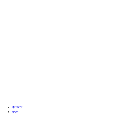
কলকাতা
রাজ্য​