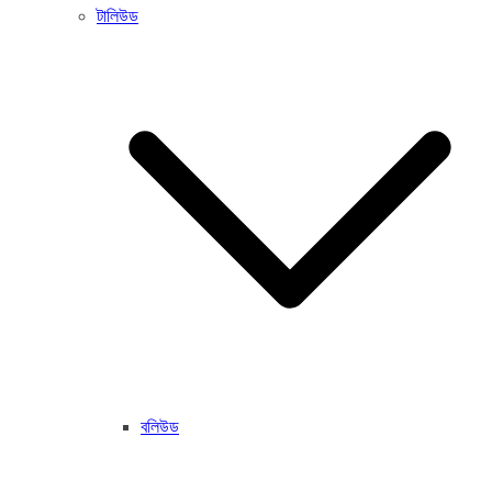
টালিউড
বলিউড