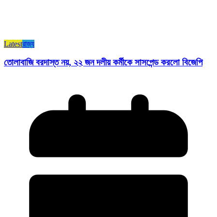
Latest
রাজ্য​
তোলাবাজি বরদাস্ত নয়, ২২ জন দলীয় কর্মীকে সাসপেন্ড করলো বিজেপি